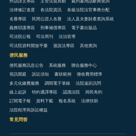
外語譯文專區
主管法規異動
裁判書用語辭典查詢
法律修訂進度
各法院資訊
各級法院法官事務分配
名冊專區
民間公證人名冊
法人及夫妻財產查詢系統
義務辯護專區
刑事補償專區
電子書出版品
司法院公報
司法周刊
法治宣導
司法院資料開放平臺
遊說法專區
其他查詢
便民服務
便民服務訊息公告
系統服務
聯合服務中心
視訊開庭
訴訟須知
書狀範例
徵收費用標準
多元化繳費服務
調閱電子筆錄
法院遠距訊問
線上起訴
特約通譯專區
認識法院
與民有約
訂閱電子報
資料下載
報名系統
法律扶助
法院程序與訴訟權益
常見問答