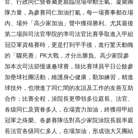
官、行政同仁暨眷屬更親臨現場帶動士氣、凝聚團
隊力量，為參賽同仁加油打氣，每一場賽事都在場
內、場外「高少家加油」聲中獲得勝利。尤其最後
第二場與司法官學院的準司法官比賽爭取進入甲組
冠亞軍資格賽時，更是打到平手後，進行驚天動魄
的「驟死賽」PK大戰，才分出勝負。高少家院參
加本次司法節慢速壘球賽，除比賽球員平日公餘參
加壘球社團活動，維護身心健康，勤加練習，精進
球技外，也增進了同仁間的友誼及工作的友善互助
合作；比賽全程，涂院長更帶領多位庭長、法官、
各级同仁及寶眷多人，在場賣力加油，終獲得甲組
冠軍之殊榮。各參賽隊伍對高少家院涂院長親率庭
長法官各级同仁多人，在場加油，形成強大又團結