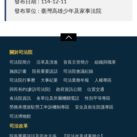
發布日期 : 114-12-11
發布單位 : 臺灣高雄少年及家事法院
關於司法院
司法院簡介
沿革及演進
首長主管簡介
組織與職掌
施政計畫
院長重要談話
司法院會議紀錄
司法院行事曆
大事紀要
司法業務年報
人權專區
與民有約(參訪司法院)
政府資訊公開
位置交通
各法院資訊
各單位及所屬機關電話
性別平等專區
勞務承攬派駐勞工申訴機制專區
安全及衛生防護專區
司法博物館
司法改革
院長重要談話及司改主張
【司法改革成果簡介】