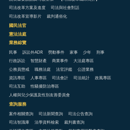
司法改革方案及進度
司法與社會對話
司法改革宣導影片
裁判通俗化
國民法官
憲法法庭
業務綜覽
民事
訴訟外ADR
勞動事件
家事
少年
刑事
行政訴訟
智慧財產
商業事件
大法庭專區
公務員懲戒
職務法庭
法官評鑑
公證業務
資訊專區
人事專區
司法會計
司法統計
政風專區
司法互助
性騷擾防治專區
人權與兒少保護及性別友善委員會
查詢服務
案件相關查詢
司法新聞查詢
司法公告查詢
司法智識庫
法學資料檢索
裁判書查詢