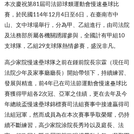
本次慶祝第81屆司法節球類運動會慢速壘球比
賽，於民國114年12月4日至6日，在臺南市中
山、文中球場舉行，分為甲、乙組進行，由司法院
及法務部所屬各機關踴躍參與，全國計有甲組10
支球隊，乙組29支球隊熱情參賽，盛況非凡。
高少家院慢速壘球隊之前在鍾前院長宗霖（現任司
法院少年及家事廳廳長）開始帶領下，持續練習、
發展與精進，前4年已在司法節運動會慢速壘球比
賽獲得甲組各2次冠、亞軍之佳績，更在去年及今
年總統盃慢速壘球錦標賽司法組賽事中接連贏得司
法組冠軍，然而成員為在本次賽事爭取榮耀，仍持
續不斷練習，高少家院涂院長秀玲以及庭長、法