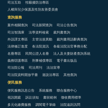
司法互助
性騷擾防治專區
人權與兒少保護及性別友善委員會
查詢服務
案件相關查詢
司法新聞查詢
司法公告查詢
司法智識庫
法學資料檢索
裁判書查詢
外語譯文專區
主管法規異動
裁判書用語辭典查詢
法律修訂進度
各法院資訊
各級法院法官事務分配
名冊專區
民間公證人名冊
法人及夫妻財產查詢系統
義務辯護專區
刑事補償專區
電子書出版品
司法院公報
司法周刊
法治宣導
司法院資料開放平臺
遊說法專區
其他查詢
便民服務
便民服務訊息公告
系統服務
聯合服務中心
視訊開庭
訴訟須知
書狀範例
徵收費用標準
多元化繳費服務
調閱電子筆錄
法院遠距訊問