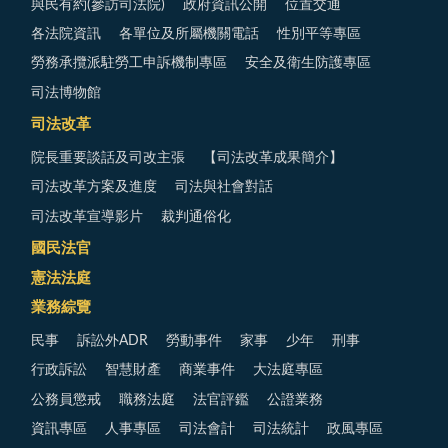
與民有約(參訪司法院)
政府資訊公開
位置交通
各法院資訊
各單位及所屬機關電話
性別平等專區
勞務承攬派駐勞工申訴機制專區
安全及衛生防護專區
司法博物館
司法改革
院長重要談話及司改主張
【司法改革成果簡介】
司法改革方案及進度
司法與社會對話
司法改革宣導影片
裁判通俗化
國民法官
憲法法庭
業務綜覽
民事
訴訟外ADR
勞動事件
家事
少年
刑事
行政訴訟
智慧財產
商業事件
大法庭專區
公務員懲戒
職務法庭
法官評鑑
公證業務
資訊專區
人事專區
司法會計
司法統計
政風專區