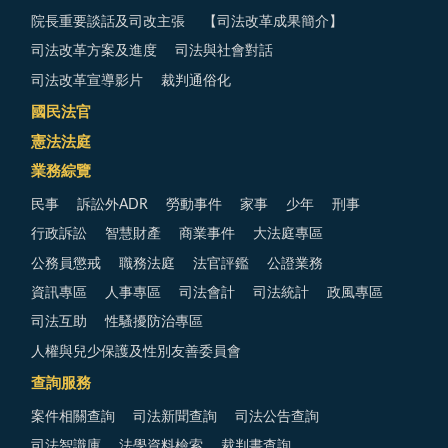
院長重要談話及司改主張
【司法改革成果簡介】
司法改革方案及進度
司法與社會對話
司法改革宣導影片
裁判通俗化
國民法官
憲法法庭
業務綜覽
民事
訴訟外ADR
勞動事件
家事
少年
刑事
行政訴訟
智慧財產
商業事件
大法庭專區
公務員懲戒
職務法庭
法官評鑑
公證業務
資訊專區
人事專區
司法會計
司法統計
政風專區
司法互助
性騷擾防治專區
人權與兒少保護及性別友善委員會
查詢服務
案件相關查詢
司法新聞查詢
司法公告查詢
司法智識庫
法學資料檢索
裁判書查詢