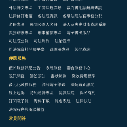
外語譯文專區
主管法規異動
裁判書用語辭典查詢
法律修訂進度
各法院資訊
各級法院法官事務分配
名冊專區
民間公證人名冊
法人及夫妻財產查詢系統
義務辯護專區
刑事補償專區
電子書出版品
司法院公報
司法周刊
法治宣導
司法院資料開放平臺
遊說法專區
其他查詢
便民服務
便民服務訊息公告
系統服務
聯合服務中心
視訊開庭
訴訟須知
書狀範例
徵收費用標準
多元化繳費服務
調閱電子筆錄
法院遠距訊問
線上起訴
特約通譯專區
認識法院
與民有約
訂閱電子報
資料下載
報名系統
法律扶助
法院程序與訴訟權益
常見問答