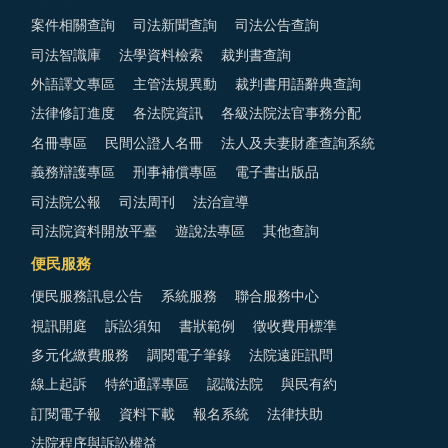
案件相關查詢
司法新聞查詢
司法公告查詢
司法智識庫
法學資料檢索
裁判書查詢
外語譯文專區
主管法規異動
裁判書用語辭典查詢
法律修訂進度
各法院資訊
各級法院法官事務分配
名冊專區
民間公證人名冊
法人及夫妻財產查詢系統
義務辯護專區
刑事補償專區
電子書出版品
司法院公報
司法周刊
法治宣導
司法院資料開放平臺
遊說法專區
其他查詢
便民服務
便民服務訊息公告
系統服務
聯合服務中心
視訊開庭
訴訟須知
書狀範例
徵收費用標準
多元化繳費服務
調閱電子筆錄
法院遠距訊問
線上起訴
特約通譯專區
認識法院
與民有約
訂閱電子報
資料下載
報名系統
法律扶助
法院程序與訴訟權益