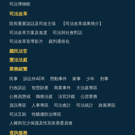
司法博物館
司法改革
院長重要談話及司改主張
【司法改革成果簡介】
司法改革方案及進度
司法與社會對話
司法改革宣導影片
裁判通俗化
國民法官
憲法法庭
業務綜覽
民事
訴訟外ADR
勞動事件
家事
少年
刑事
行政訴訟
智慧財產
商業事件
大法庭專區
公務員懲戒
職務法庭
法官評鑑
公證業務
資訊專區
人事專區
司法會計
司法統計
政風專區
司法互助
性騷擾防治專區
人權與兒少保護及性別友善委員會
查詢服務