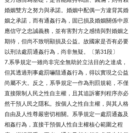
雙方感情為基礎，是否能維持和諧、圓滿，則有賴
婚姻雙方之努力與承諾。婚姻中配偶一方違背其婚
姻之承諾，而有通姦行為，固已損及婚姻關係中原
應信守之忠誠義務，並有害對方之感情與對婚姻之
期待，但尚不致明顯損及公益。故國家是否有必要
以刑法處罰通姦行為，尚非無疑。〔第31段〕
7.系爭規定一雖尚非完全無助於立法目的之達成，
但其透過刑事處罰嚇阻通姦行為，得以實現之公益
尚屬不大。反之，系爭規定一作為刑罰規範，不僅
直接限制人民之性自主權，且其追訴審判程序亦必
然干預人民之隱私。按個人之性自主權，與其人格
自由及人性尊嚴密切相關。系爭規定一處罰通姦及
相姦行為，直接干預個人性自主權核心範圍之程