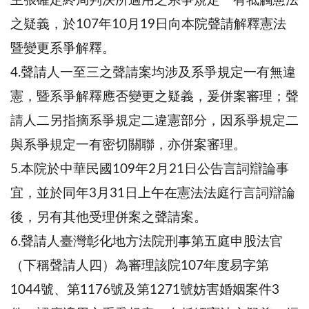
主張確定終局判決所適用之系爭規定一有牴觸憲法
之疑義，於107年10月19日向本院聲請解釋憲法
暨變更系爭解釋。
4.聲請人一至三之聲請案均涉及系爭規定一有無違
憲，暨系爭解釋應否變更之疑義，爰併案審理；聲
請人二另指摘系爭規定二違憲部分，因系爭規定二
與系爭規定一有密切關聯，亦併案審理。
5.本院於中華民國109年2月21日公告言詞辯論事
宜，並於同年3月31日上午在憲法法庭行言詞辯論
後，另有其他受理併案之聲請案。
6.聲請人臺灣彰化地方法院刑事第五庭申股法官
（下稱聲請人四）為審理該院107年度易字第
1044號、第1176號及第1271號妨害婚姻案件3