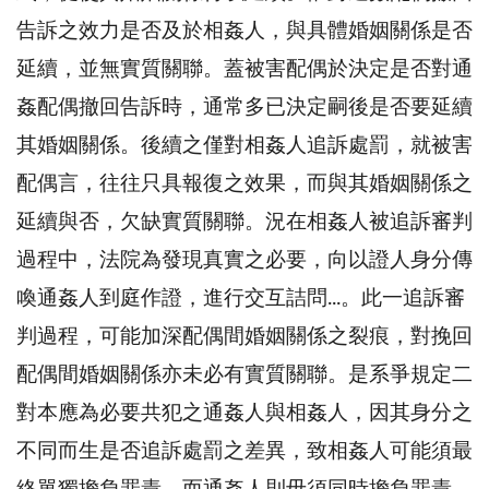
告訴之效力是否及於相姦人，與具體婚姻關係是否
延續，並無實質關聯。蓋被害配偶於決定是否對通
姦配偶撤回告訴時，通常多已決定嗣後是否要延續
其婚姻關係。後續之僅對相姦人追訴處罰，就被害
配偶言，往往只具報復之效果，而與其婚姻關係之
延續與否，欠缺實質關聯。況在相姦人被追訴審判
過程中，法院為發現真實之必要，向以證人身分傳
喚通姦人到庭作證，進行交互詰問...。此一追訴審
判過程，可能加深配偶間婚姻關係之裂痕，對挽回
配偶間婚姻關係亦未必有實質關聯。是系爭規定二
對本應為必要共犯之通姦人與相姦人，因其身分之
不同而生是否追訴處罰之差異，致相姦人可能須最