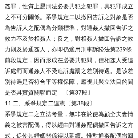
姦罪，性質上屬刑法必要共犯之犯罪，具犯罪成立
之不可分關係。系爭規定二以撤回告訴之對象是否
為告訴人之配偶為分類標準，對通姦人撤回告訴之
效力不及於相姦人；反之，對相姦人撤回告訴之效
力則及於通姦人，亦即仍適用刑事訴訟法第239條
前段規定，因而形成在必要共犯間，僅相姦人受追
訴處罰而通姦人不受追訴處罰之差別待遇。是該差
別待遇是否符合平等權保障，應視其與立法目的間
是否具實質關聯而定。〔第37段〕
11.二、系爭規定二違憲〔第38段〕
系爭規定二之立法考量，無非在於使為顧全夫妻情
義之被害配偶，得以經由對通姦配偶撤回告訴之方
式，促使其婚姻關係得以延續。惟對通姦配偶撤回