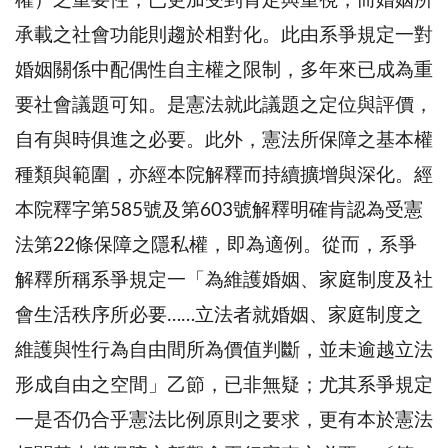
權）之重要性，已更加受到肯定與重視，而婚姻所
承載之社會功能則趨於相對化。此由系爭規定一對
婚姻關係中配偶性自主權之限制，多年來已成為重
要社會議題可知。是憲法就此議題之定位與評價，
自有與時俱進之必要。此外，憲法所保障之基本權
種類與範圍，亦經本院解釋而持續擴增與深化。經
本院釋字第585號及第603號解釋明確肯認為受憲
法第22條保障之隱私權，即為適例。從而，系爭
解釋所稱系爭規定一「為維護婚姻、家庭制度及社
會生活秩序所必要……立法者就婚姻、家庭制度之
維護與性行為自由間所為價值判斷，並未逾越立法
形成自由之空間」乙節，已非無疑；尤其系爭規定
一是否仍合乎憲法比例原則之要求，更有本於憲法