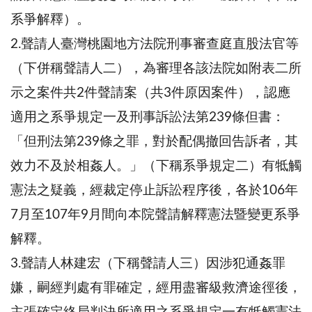
系爭解釋）。
2.聲請人臺灣桃園地方法院刑事審查庭直股法官等
（下併稱聲請人二），為審理各該法院如附表二所
示之案件共2件聲請案（共3件原因案件），認應
適用之系爭規定一及刑事訴訟法第239條但書：
「但刑法第239條之罪，對於配偶撤回告訴者，其
效力不及於相姦人。」（下稱系爭規定二）有牴觸
憲法之疑義，經裁定停止訴訟程序後，各於106年
7月至107年9月間向本院聲請解釋憲法暨變更系爭
解釋。
3.聲請人林建宏（下稱聲請人三）因涉犯通姦罪
嫌，嗣經判處有罪確定，經用盡審級救濟途徑後，