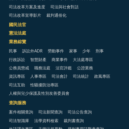
司法改革方案及進度
司法與社會對話
司法改革宣導影片
裁判通俗化
國民法官
憲法法庭
業務綜覽
民事
訴訟外ADR
勞動事件
家事
少年
刑事
行政訴訟
智慧財產
商業事件
大法庭專區
公務員懲戒
職務法庭
法官評鑑
公證業務
資訊專區
人事專區
司法會計
司法統計
政風專區
司法互助
性騷擾防治專區
人權與兒少保護及性別友善委員會
查詢服務
案件相關查詢
司法新聞查詢
司法公告查詢
司法智識庫
法學資料檢索
裁判書查詢