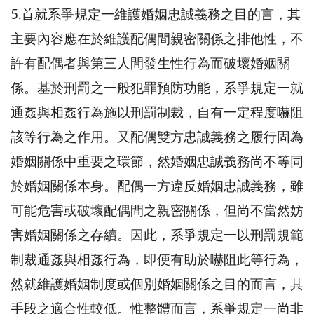
5.首就系爭規定一維護婚姻忠誠義務之目的言，其
主要內容應在於維護配偶間親密關係之排他性，不
許有配偶者與第三人間發生性行為而破壞婚姻關
係。基於刑罰之一般犯罪預防功能，系爭規定一就
通姦與相姦行為施以刑罰制裁，自有一定程度嚇阻
該等行為之作用。又配偶雙方忠誠義務之履行固為
婚姻關係中重要之環節，然婚姻忠誠義務尚不等同
於婚姻關係本身。配偶一方違反婚姻忠誠義務，雖
可能危害或破壞配偶間之親密關係，但尚不當然妨
害婚姻關係之存續。因此，系爭規定一以刑罰規範
制裁通姦與相姦行為，即便有助於嚇阻此等行為，
然就維護婚姻制度或個別婚姻關係之目的而言，其
手段之適合性較低。惟整體而言，系爭規定一尚非