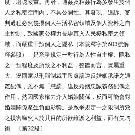
度，堪認嚴重。再者，通姦及相姦行為多發生於個
人之私密空間內，不具公開性。其發現、追訴、審
判過程必然侵擾個人生活私密領域及個人資料之自
主控制，致國家公權力長驅直入人民極私密之領
域，而嚴重干預個人之隱私（本院釋字第603號解
釋參照）。是系爭規定一對行為人性自主權、隱私
之干預程度及所致之不利益，整體而言，實屬重
大。況國家以刑罰制裁手段處罰違反婚姻承諾之通
姦配偶，雖不無「懲罰」違反婚姻忠誠義務配偶之
作用，然因國家權力介入婚姻關係，反而可能會對
婚姻關係產生負面影響。是系爭規定一之限制所致
之損害顯然大於其目的所欲維護之利益，而有失均
衡。〔第32段〕