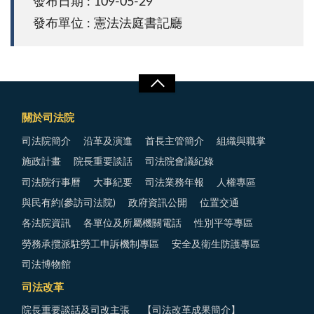
發布日期 : 109-05-29
發布單位 : 憲法法庭書記廳
關於司法院
司法院簡介
沿革及演進
首長主管簡介
組織與職掌
施政計畫
院長重要談話
司法院會議紀錄
司法院行事曆
大事紀要
司法業務年報
人權專區
與民有約(參訪司法院)
政府資訊公開
位置交通
各法院資訊
各單位及所屬機關電話
性別平等專區
勞務承攬派駐勞工申訴機制專區
安全及衛生防護專區
司法博物館
司法改革
院長重要談話及司改主張
【司法改革成果簡介】