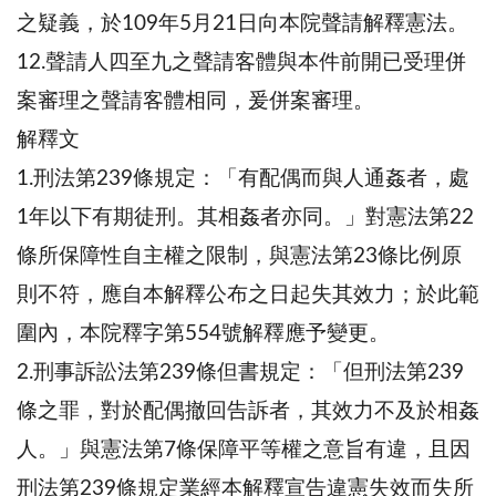
之疑義，於109年5月21日向本院聲請解釋憲法。
12.聲請人四至九之聲請客體與本件前開已受理併
案審理之聲請客體相同，爰併案審理。
解釋文
1.刑法第239條規定：「有配偶而與人通姦者，處
1年以下有期徒刑。其相姦者亦同。」對憲法第22
條所保障性自主權之限制，與憲法第23條比例原
則不符，應自本解釋公布之日起失其效力；於此範
圍內，本院釋字第554號解釋應予變更。
2.刑事訴訟法第239條但書規定：「但刑法第239
條之罪，對於配偶撤回告訴者，其效力不及於相姦
人。」與憲法第7條保障平等權之意旨有違，且因
刑法第239條規定業經本解釋宣告違憲失效而失所