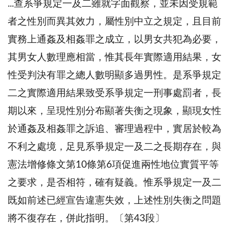
...查系爭規定一及二雖就字面觀察，並未因受規範
者之性別而異其效力，屬性別中立之規定，且目前
實務上通姦及相姦罪之成立，以男女共犯為必要，
其男女人數理應相當，惟其長年實際適用結果，女
性受判決有罪之總人數明顯多過男性。是系爭規定
二之實際適用結果致受系爭規定一刑事處罰者，長
期以來，呈現性別分布顯著失衡之現象，顯現女性
於通姦及相姦罪之訴追、審理過程中，實居於較為
不利之處境，足見系爭規定一及二之長期存在，與
憲法增修條文第10條第6項促進兩性地位實質平等
之要求，是否相符，確有疑義。惟系爭規定一及二
既如前述已經宣告違憲失效，上述性別失衡之問題
將不復存在，併此指明。〔第43段〕