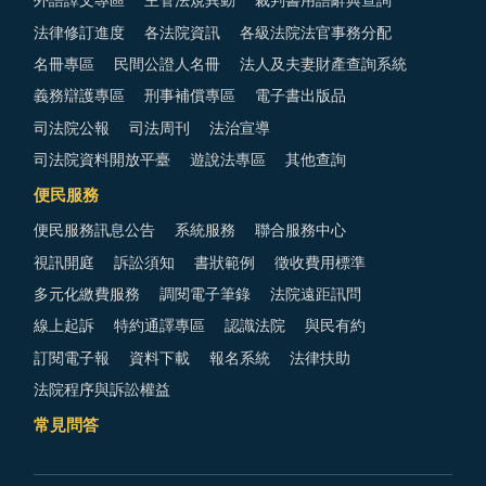
外語譯文專區
主管法規異動
裁判書用語辭典查詢
法律修訂進度
各法院資訊
各級法院法官事務分配
名冊專區
民間公證人名冊
法人及夫妻財產查詢系統
義務辯護專區
刑事補償專區
電子書出版品
司法院公報
司法周刊
法治宣導
司法院資料開放平臺
遊說法專區
其他查詢
便民服務
便民服務訊息公告
系統服務
聯合服務中心
視訊開庭
訴訟須知
書狀範例
徵收費用標準
多元化繳費服務
調閱電子筆錄
法院遠距訊問
線上起訴
特約通譯專區
認識法院
與民有約
訂閱電子報
資料下載
報名系統
法律扶助
法院程序與訴訟權益
常見問答