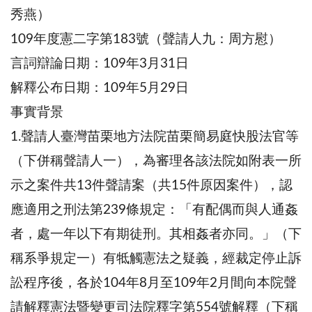
秀燕）
109年度憲二字第183號（聲請人九：周方慰）
言詞辯論日期：109年3月31日
解釋公布日期：109年5月29日
事實背景
1.聲請人臺灣苗栗地方法院苗栗簡易庭快股法官等
（下併稱聲請人一），為審理各該法院如附表一所
示之案件共13件聲請案（共15件原因案件），認
應適用之刑法第239條規定：「有配偶而與人通姦
者，處一年以下有期徒刑。其相姦者亦同。」（下
稱系爭規定一）有牴觸憲法之疑義，經裁定停止訴
訟程序後，各於104年8月至109年2月間向本院聲
請解釋憲法暨變更司法院釋字第554號解釋（下稱