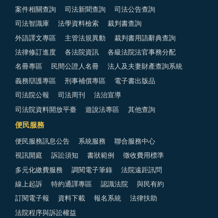
案件相關查詢
司法新聞查詢
司法公告查詢
司法智識庫
法學資料檢索
裁判書查詢
外語譯文專區
主管法規異動
裁判書用語辭典查詢
法律修訂進度
各法院資訊
各級法院法官事務分配
名冊專區
民間公證人名冊
法人及夫妻財產查詢系統
義務辯護專區
刑事補償專區
電子書出版品
司法院公報
司法周刊
法治宣導
司法院資料開放平臺
遊說法專區
其他查詢
便民服務
便民服務訊息公告
系統服務
聯合服務中心
視訊開庭
訴訟須知
書狀範例
徵收費用標準
多元化繳費服務
調閱電子筆錄
法院遠距訊問
線上起訴
特約通譯專區
認識法院
與民有約
訂閱電子報
資料下載
報名系統
法律扶助
法院程序與訴訟權益