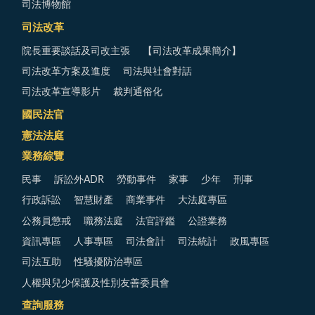
司法博物館
司法改革
院長重要談話及司改主張
【司法改革成果簡介】
司法改革方案及進度
司法與社會對話
司法改革宣導影片
裁判通俗化
國民法官
憲法法庭
業務綜覽
民事
訴訟外ADR
勞動事件
家事
少年
刑事
行政訴訟
智慧財產
商業事件
大法庭專區
公務員懲戒
職務法庭
法官評鑑
公證業務
資訊專區
人事專區
司法會計
司法統計
政風專區
司法互助
性騷擾防治專區
人權與兒少保護及性別友善委員會
查詢服務