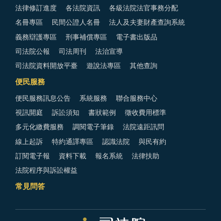
法律修訂進度
各法院資訊
各級法院法官事務分配
名冊專區
民間公證人名冊
法人及夫妻財產查詢系統
義務辯護專區
刑事補償專區
電子書出版品
司法院公報
司法周刊
法治宣導
司法院資料開放平臺
遊說法專區
其他查詢
便民服務
便民服務訊息公告
系統服務
聯合服務中心
視訊開庭
訴訟須知
書狀範例
徵收費用標準
多元化繳費服務
調閱電子筆錄
法院遠距訊問
線上起訴
特約通譯專區
認識法院
與民有約
訂閱電子報
資料下載
報名系統
法律扶助
法院程序與訴訟權益
常見問答