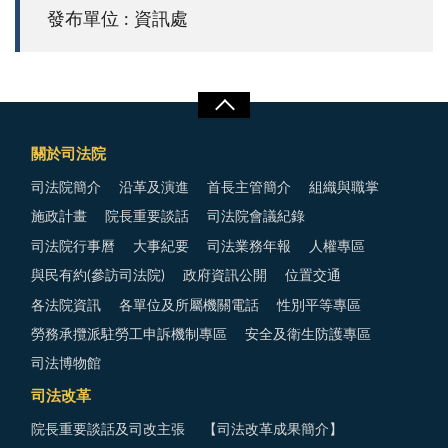
發布單位 : 資訊處
關於司法院
司法院簡介
沿革及演進
首長主管簡介
組織與職掌
施政計畫
院長重要談話
司法院會議紀錄
司法院行事曆
大事紀要
司法業務年報
人權專區
與民有約(參訪司法院)
政府資訊公開
位置交通
各法院資訊
各單位及所屬機關電話
性別平等專區
勞務承攬派駐勞工申訴機制專區
安全及衛生防護專區
司法博物館
司法改革
院長重要談話及司改主張
【司法改革成果簡介】