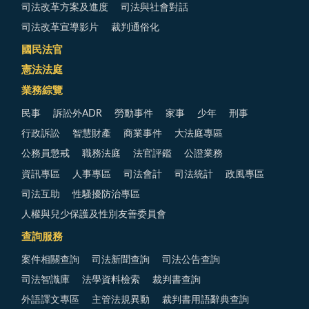
司法改革方案及進度
司法與社會對話
司法改革宣導影片
裁判通俗化
國民法官
憲法法庭
業務綜覽
民事
訴訟外ADR
勞動事件
家事
少年
刑事
行政訴訟
智慧財產
商業事件
大法庭專區
公務員懲戒
職務法庭
法官評鑑
公證業務
資訊專區
人事專區
司法會計
司法統計
政風專區
司法互助
性騷擾防治專區
人權與兒少保護及性別友善委員會
查詢服務
案件相關查詢
司法新聞查詢
司法公告查詢
司法智識庫
法學資料檢索
裁判書查詢
外語譯文專區
主管法規異動
裁判書用語辭典查詢