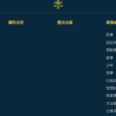
國民法官
憲法法庭
業務
民事
訴訟外
勞動
家事
少年
刑事
行政
智慧
商業
大法
公務