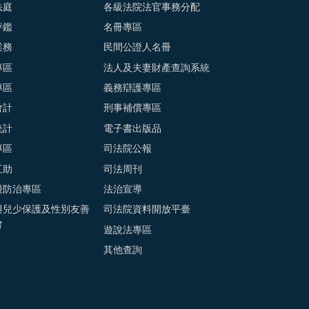
法庭
各級法院法官事務分配
評鑑
名冊專區
業務
民間公證人名冊
專區
法人及夫妻財產查詢系統
專區
義務辯護專區
會計
刑事補償專區
統計
電子書出版品
專區
司法院公報
互助
司法周刊
擾防治專區
法治宣導
與兒少保護及性別友善
司法院資料開放平臺
會
遊說法專區
其他查詢