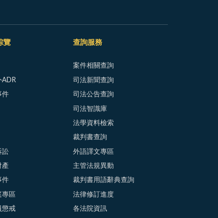
綜覽
查詢服務
案件相關查詢
ADR
司法新聞查詢
事件
司法公告查詢
司法智識庫
法學資料檢索
裁判書查詢
訴訟
外語譯文專區
財產
主管法規異動
事件
裁判書用語辭典查詢
庭專區
法律修訂進度
員懲戒
各法院資訊