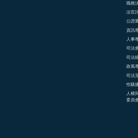
職務
法官
公證
資訊
人事
司法
司法
政風
司法
性騷
人權
委員