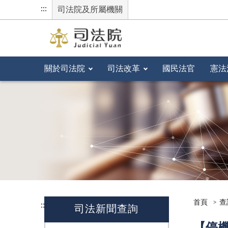
:::
司法院及所屬機關
關於司法院
司法改革
國民法官
憲法
首頁
查
:::
司法新聞查詢