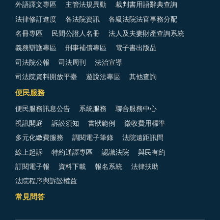
外語譯文專區
主管法規異動
裁判書用語辭典查詢
法律修訂進度
各法院資訊
各級法院法官事務分配
名冊專區
民間公證人名冊
法人及夫妻財產查詢系統
義務辯護專區
刑事補償專區
電子書出版品
司法院公報
司法周刊
法治宣導
司法院資料開放平臺
遊說法專區
其他查詢
便民服務
便民服務訊息公告
系統服務
聯合服務中心
視訊開庭
訴訟須知
書狀範例
徵收費用標準
多元化繳費服務
調閱電子筆錄
法院遠距訊問
線上起訴
特約通譯專區
認識法院
與民有約
訂閱電子報
資料下載
報名系統
法律扶助
法院程序與訴訟權益
常見問答