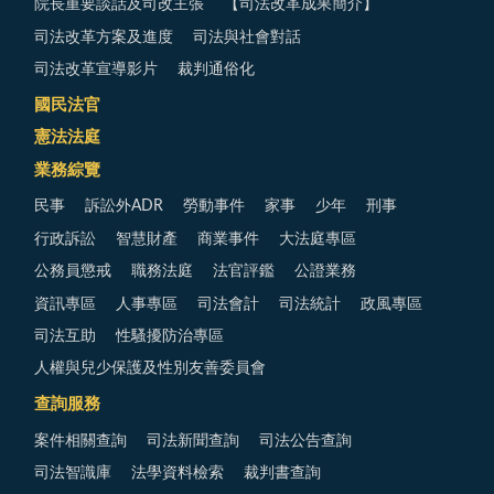
院長重要談話及司改主張
【司法改革成果簡介】
司法改革方案及進度
司法與社會對話
司法改革宣導影片
裁判通俗化
國民法官
憲法法庭
業務綜覽
民事
訴訟外ADR
勞動事件
家事
少年
刑事
行政訴訟
智慧財產
商業事件
大法庭專區
公務員懲戒
職務法庭
法官評鑑
公證業務
資訊專區
人事專區
司法會計
司法統計
政風專區
司法互助
性騷擾防治專區
人權與兒少保護及性別友善委員會
查詢服務
案件相關查詢
司法新聞查詢
司法公告查詢
司法智識庫
法學資料檢索
裁判書查詢