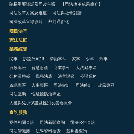
院長重要談話及司改主張
【司法改革成果簡介】
司法改革方案及進度
司法與社會對話
司法改革宣導影片
裁判通俗化
國民法官
憲法法庭
業務綜覽
民事
訴訟外ADR
勞動事件
家事
少年
刑事
行政訴訟
智慧財產
商業事件
大法庭專區
公務員懲戒
職務法庭
法官評鑑
公證業務
資訊專區
人事專區
司法會計
司法統計
政風專區
司法互助
性騷擾防治專區
人權與兒少保護及性別友善委員會
查詢服務
案件相關查詢
司法新聞查詢
司法公告查詢
司法智識庫
法學資料檢索
裁判書查詢