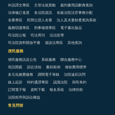
外語譯文專區
主管法規異動
裁判書用語辭典查詢
法律修訂進度
各法院資訊
各級法院法官事務分配
名冊專區
民間公證人名冊
法人及夫妻財產查詢系統
義務辯護專區
刑事補償專區
電子書出版品
司法院公報
司法周刊
法治宣導
司法院資料開放平臺
遊說法專區
其他查詢
便民服務
便民服務訊息公告
系統服務
聯合服務中心
視訊開庭
訴訟須知
書狀範例
徵收費用標準
多元化繳費服務
調閱電子筆錄
法院遠距訊問
線上起訴
特約通譯專區
認識法院
與民有約
訂閱電子報
資料下載
報名系統
法律扶助
法院程序與訴訟權益
常見問答