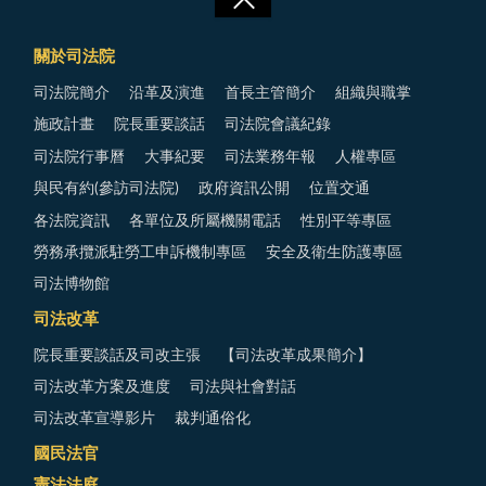
關於司法院
司法院簡介
沿革及演進
首長主管簡介
組織與職掌
施政計畫
院長重要談話
司法院會議紀錄
司法院行事曆
大事紀要
司法業務年報
人權專區
與民有約(參訪司法院)
政府資訊公開
位置交通
各法院資訊
各單位及所屬機關電話
性別平等專區
勞務承攬派駐勞工申訴機制專區
安全及衛生防護專區
司法博物館
司法改革
院長重要談話及司改主張
【司法改革成果簡介】
司法改革方案及進度
司法與社會對話
司法改革宣導影片
裁判通俗化
國民法官
憲法法庭