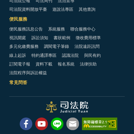
司法院公報
司法周刊
法治宣導
司法院資料開放平臺
遊說法專區
其他查詢
便民服務
便民服務訊息公告
系統服務
聯合服務中心
視訊開庭
訴訟須知
書狀範例
徵收費用標準
多元化繳費服務
調閱電子筆錄
法院遠距訊問
線上起訴
特約通譯專區
認識法院
與民有約
訂閱電子報
資料下載
報名系統
法律扶助
法院程序與訴訟權益
常見問答