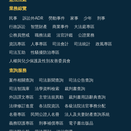
業務綜覽
民事
訴訟外ADR
勞動事件
家事
少年
刑事
行政訴訟
智慧財產
商業事件
大法庭專區
公務員懲戒
職務法庭
法官評鑑
公證業務
資訊專區
人事專區
司法會計
司法統計
政風專區
司法互助
性騷擾防治專區
人權與兒少保護及性別友善委員會
查詢服務
案件相關查詢
司法新聞查詢
司法公告查詢
司法智識庫
法學資料檢索
裁判書查詢
外語譯文專區
主管法規異動
裁判書用語辭典查詢
法律修訂進度
各法院資訊
各級法院法官事務分配
名冊專區
民間公證人名冊
法人及夫妻財產查詢系統
義務辯護專區
刑事補償專區
電子書出版品