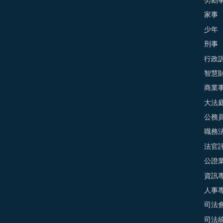
勞動
家事
少年
刑事
行政
智慧
商業
大法
公務
職務
法官
公證
資訊
人事
司法
司法