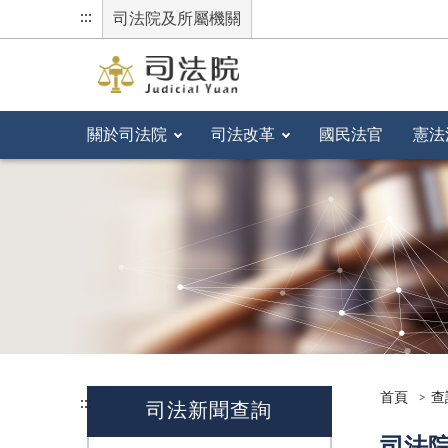
:::
司法院及所屬機關
關於司法院
司法改革
國民法官
憲法
首頁
查
:::
司法新聞查詢