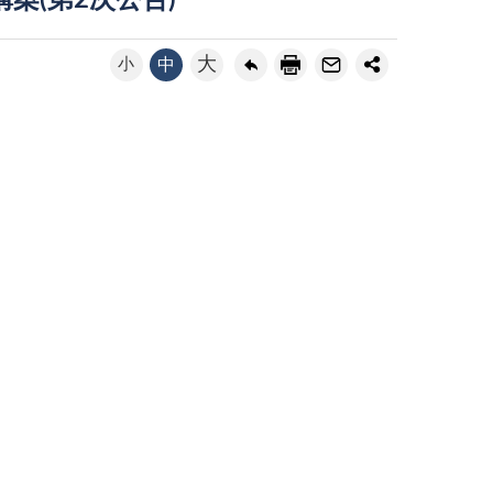
案(第2次公告)
大
小
中