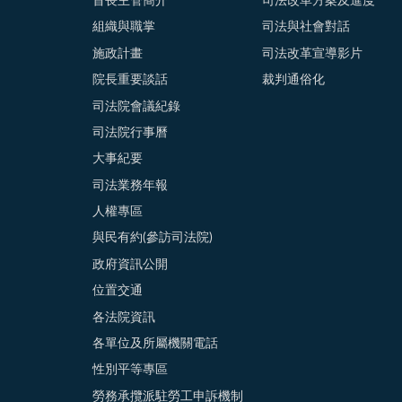
首長主管簡介
司法改革方案及進度
組織與職掌
司法與社會對話
施政計畫
司法改革宣導影片
院長重要談話
裁判通俗化
司法院會議紀錄
司法院行事曆
大事紀要
司法業務年報
人權專區
與民有約(參訪司法院)
政府資訊公開
位置交通
各法院資訊
各單位及所屬機關電話
性別平等專區
勞務承攬派駐勞工申訴機制