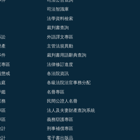
事件
司法公告查詢
司法智識庫
法學資料檢索
裁判書查詢
訴訟
外語譯文專區
財產
主管法規異動
事件
裁判書用語辭典查詢
庭專區
法律修訂進度
員懲戒
各法院資訊
法庭
各級法院法官事務分配
評鑑
名冊專區
業務
民間公證人名冊
專區
法人及夫妻財產查詢系統
專區
義務辯護專區
會計
刑事補償專區
統計
電子書出版品