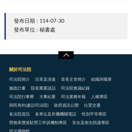
發布日期 : 114-07-30
發布單位 : 秘書處
關於司法院
司法院簡介
沿革及演進
首長主管簡介
組織與職掌
施政計畫
院長重要談話
司法院會議紀錄
司法院行事曆
大事紀要
司法業務年報
人權專區
與民有約(參訪司法院)
政府資訊公開
位置交通
各法院資訊
各單位及所屬機關電話
性別平等專區
勞務承攬派駐勞工申訴機制專區
安全及衛生防護專區
司法博物館