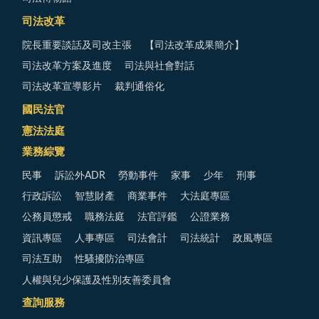
司法改革
院長重要談話及司改主張
【司法改革成果簡介】
司法改革方案及進度
司法與社會對話
司法改革宣導影片
裁判通俗化
國民法官
憲法法庭
業務綜覽
民事
訴訟外ADR
勞動事件
家事
少年
刑事
行政訴訟
智慧財產
商業事件
大法庭專區
公務員懲戒
職務法庭
法官評鑑
公證業務
資訊專區
人事專區
司法會計
司法統計
政風專區
司法互助
性騷擾防治專區
人權與兒少保護及性別友善委員會
查詢服務