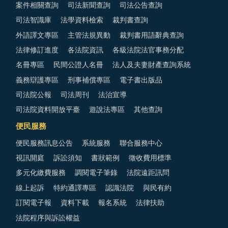
案件相關查詢
司法新聞查詢
司法公告查詢
司法智識庫
法學資料檢索
裁判書查詢
外語譯文專區
主管法規異動
裁判書用語辭典查詢
法律修訂進度
各法院資訊
各級法院法官事務分配
名冊專區
民間公證人名冊
法人及夫妻財產查詢系統
義務辯護專區
刑事補償專區
電子書出版品
司法院公報
司法周刊
法治宣導
司法院資料開放平臺
遊說法專區
其他查詢
便民服務
便民服務訊息公告
系統服務
聯合服務中心
視訊開庭
訴訟須知
書狀範例
徵收費用標準
多元化繳費服務
調閱電子筆錄
法院遠距訊問
線上起訴
特約通譯專區
認識法院
與民有約
訂閱電子報
資料下載
報名系統
法律扶助
法院程序與訴訟權益