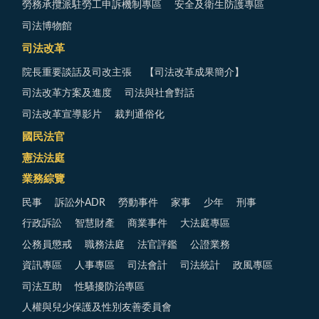
勞務承攬派駐勞工申訴機制專區
安全及衛生防護專區
司法博物館
司法改革
院長重要談話及司改主張
【司法改革成果簡介】
司法改革方案及進度
司法與社會對話
司法改革宣導影片
裁判通俗化
國民法官
憲法法庭
業務綜覽
民事
訴訟外ADR
勞動事件
家事
少年
刑事
行政訴訟
智慧財產
商業事件
大法庭專區
公務員懲戒
職務法庭
法官評鑑
公證業務
資訊專區
人事專區
司法會計
司法統計
政風專區
司法互助
性騷擾防治專區
人權與兒少保護及性別友善委員會