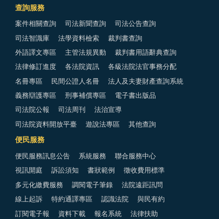
查詢服務
案件相關查詢
司法新聞查詢
司法公告查詢
司法智識庫
法學資料檢索
裁判書查詢
外語譯文專區
主管法規異動
裁判書用語辭典查詢
法律修訂進度
各法院資訊
各級法院法官事務分配
名冊專區
民間公證人名冊
法人及夫妻財產查詢系統
義務辯護專區
刑事補償專區
電子書出版品
司法院公報
司法周刊
法治宣導
司法院資料開放平臺
遊說法專區
其他查詢
便民服務
便民服務訊息公告
系統服務
聯合服務中心
視訊開庭
訴訟須知
書狀範例
徵收費用標準
多元化繳費服務
調閱電子筆錄
法院遠距訊問
線上起訴
特約通譯專區
認識法院
與民有約
訂閱電子報
資料下載
報名系統
法律扶助