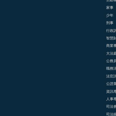
勞動
家事
少年
刑事
行政
智慧
商業
大法
公務
職務
法官
公證
資訊
人事
司法
司法