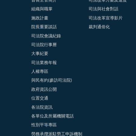
首長主管簡介
司法改革方案及進度
組織與職掌
司法與社會對話
施政計畫
司法改革宣導影片
院長重要談話
裁判通俗化
司法院會議紀錄
司法院行事曆
大事紀要
司法業務年報
人權專區
與民有約(參訪司法院)
政府資訊公開
位置交通
各法院資訊
各單位及所屬機關電話
性別平等專區
勞務承攬派駐勞工申訴機制