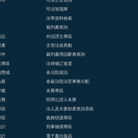
事件
司法公告查詢
司法智識庫
法學資料檢索
裁判書查詢
訴訟
外語譯文專區
財產
主管法規異動
事件
裁判書用語辭典查詢
庭專區
法律修訂進度
員懲戒
各法院資訊
法庭
各級法院法官事務分配
評鑑
名冊專區
業務
民間公證人名冊
專區
法人及夫妻財產查詢系統
專區
義務辯護專區
會計
刑事補償專區
統計
電子書出版品