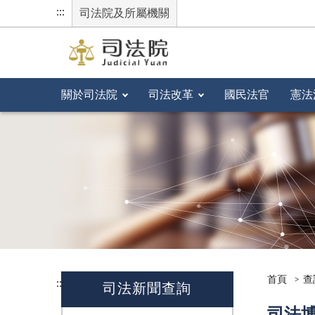
:::
司法院及所屬機關
關於司法院
司法改革
國民法官
憲法
首頁
查
:::
司法新聞查詢