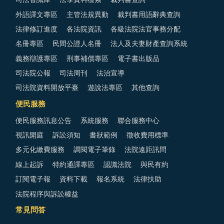
司法智識庫
法學資料檢索
裁判書查詢
外語譯文專區
主管法規異動
裁判書用語辭典查詢
法律修訂進度
各法院資訊
各級法院法官事務分配
名冊專區
民間公證人名冊
法人及夫妻財產查詢系統
義務辯護專區
刑事補償專區
電子書出版品
司法院公報
司法周刊
法治宣導
司法院資料開放平臺
遊說法專區
其他查詢
便民服務
便民服務訊息公告
系統服務
聯合服務中心
視訊開庭
訴訟須知
書狀範例
徵收費用標準
多元化繳費服務
調閱電子筆錄
法院遠距訊問
線上起訴
特約通譯專區
認識法院
與民有約
訂閱電子報
資料下載
報名系統
法律扶助
法院程序與訴訟權益
常見問答