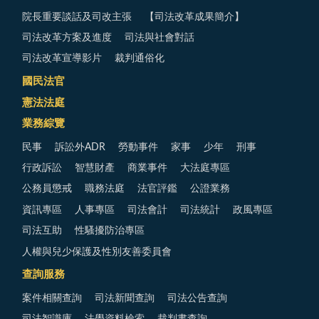
院長重要談話及司改主張
【司法改革成果簡介】
司法改革方案及進度
司法與社會對話
司法改革宣導影片
裁判通俗化
國民法官
憲法法庭
業務綜覽
民事
訴訟外ADR
勞動事件
家事
少年
刑事
行政訴訟
智慧財產
商業事件
大法庭專區
公務員懲戒
職務法庭
法官評鑑
公證業務
資訊專區
人事專區
司法會計
司法統計
政風專區
司法互助
性騷擾防治專區
人權與兒少保護及性別友善委員會
查詢服務
案件相關查詢
司法新聞查詢
司法公告查詢