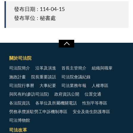
發布日期 : 114-04-15
發布單位 : 秘書處
關於司法院
司法院簡介
沿革及演進
首長主管簡介
組織與職掌
施政計畫
院長重要談話
司法院會議紀錄
司法院行事曆
大事紀要
司法業務年報
人權專區
與民有約(參訪司法院)
政府資訊公開
位置交通
各法院資訊
各單位及所屬機關電話
性別平等專區
勞務承攬派駐勞工申訴機制專區
安全及衛生防護專區
司法博物館
司法改革