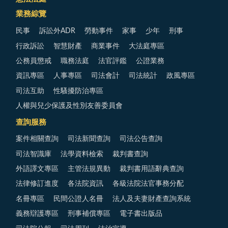
業務綜覽
民事
訴訟外ADR
勞動事件
家事
少年
刑事
行政訴訟
智慧財產
商業事件
大法庭專區
公務員懲戒
職務法庭
法官評鑑
公證業務
資訊專區
人事專區
司法會計
司法統計
政風專區
司法互助
性騷擾防治專區
人權與兒少保護及性別友善委員會
查詢服務
案件相關查詢
司法新聞查詢
司法公告查詢
司法智識庫
法學資料檢索
裁判書查詢
外語譯文專區
主管法規異動
裁判書用語辭典查詢
法律修訂進度
各法院資訊
各級法院法官事務分配
名冊專區
民間公證人名冊
法人及夫妻財產查詢系統
義務辯護專區
刑事補償專區
電子書出版品