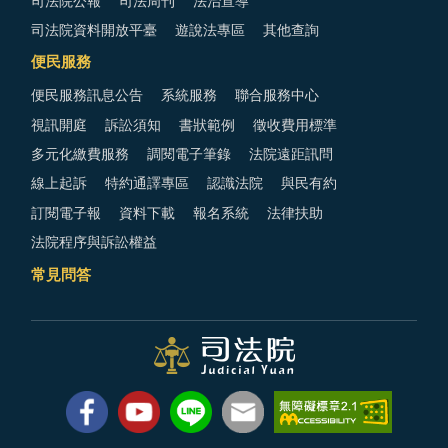
司法院公報
司法周刊
法治宣導
司法院資料開放平臺
遊說法專區
其他查詢
便民服務
便民服務訊息公告
系統服務
聯合服務中心
視訊開庭
訴訟須知
書狀範例
徵收費用標準
多元化繳費服務
調閱電子筆錄
法院遠距訊問
線上起訴
特約通譯專區
認識法院
與民有約
訂閱電子報
資料下載
報名系統
法律扶助
法院程序與訴訟權益
常見問答