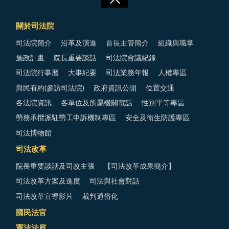
關於司法院
司法院簡介
沿革及演進
首長主管簡介
組織與職掌
施政計畫
院長重要談話
司法院會議紀錄
司法院行事曆
大事紀要
司法業務年報
人權專區
與民有約(參訪司法院)
政府資訊公開
位置交通
各法院資訊
各單位及所屬機關電話
性別平等專區
勞務承攬派駐勞工申訴機制專區
安全及衛生防護專區
司法博物館
司法改革
院長重要談話及司改主張
【司法改革成果簡介】
司法改革方案及進度
司法與社會對話
司法改革宣導影片
裁判通俗化
國民法官
憲法法庭