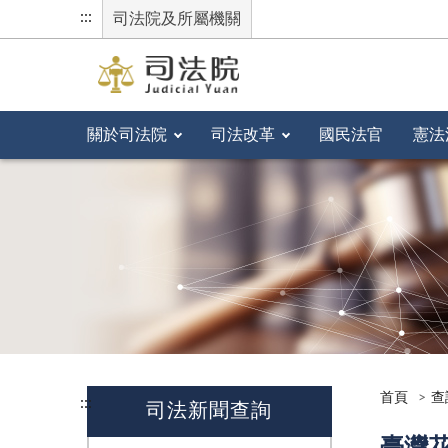
:::
司法院及所屬機關
關於司法院
司法改革
國民法官
憲法
首頁
查
:::
司法新聞查詢