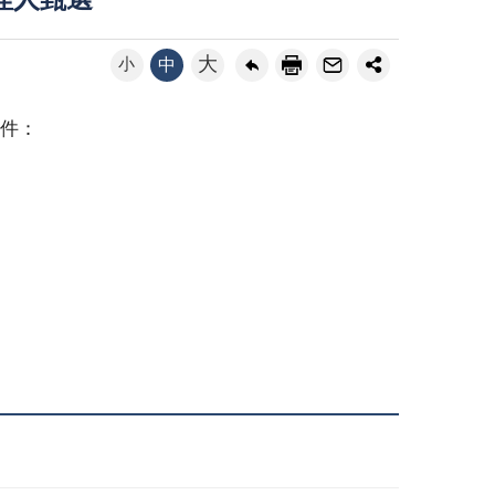
理⼈甄選
大
小
中
附件：