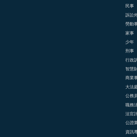
民事
訴訟外
勞動
家事
少年
刑事
行政
智慧
商業
大法
公務
職務
法官
公證
資訊