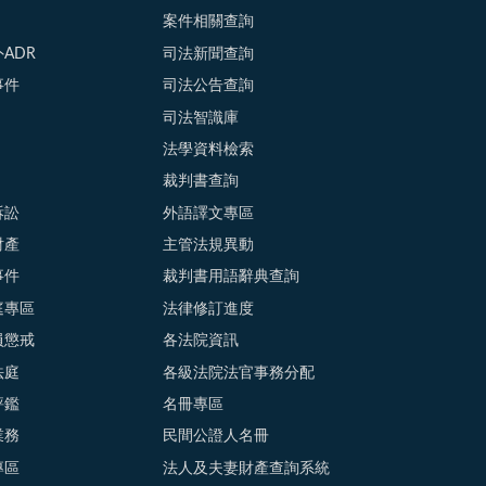
案件相關查詢
ADR
司法新聞查詢
事件
司法公告查詢
司法智識庫
法學資料檢索
裁判書查詢
訴訟
外語譯文專區
財產
主管法規異動
事件
裁判書用語辭典查詢
庭專區
法律修訂進度
員懲戒
各法院資訊
法庭
各級法院法官事務分配
評鑑
名冊專區
業務
民間公證人名冊
專區
法人及夫妻財產查詢系統