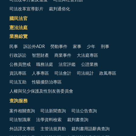
司法改革方案及進度
司法與社會對話
司法改革宣導影片
裁判通俗化
國民法官
憲法法庭
業務綜覽
民事
訴訟外ADR
勞動事件
家事
少年
刑事
行政訴訟
智慧財產
商業事件
大法庭專區
公務員懲戒
職務法庭
法官評鑑
公證業務
資訊專區
人事專區
司法會計
司法統計
政風專區
司法互助
性騷擾防治專區
人權與兒少保護及性別友善委員會
查詢服務
案件相關查詢
司法新聞查詢
司法公告查詢
司法智識庫
法學資料檢索
裁判書查詢
外語譯文專區
主管法規異動
裁判書用語辭典查詢