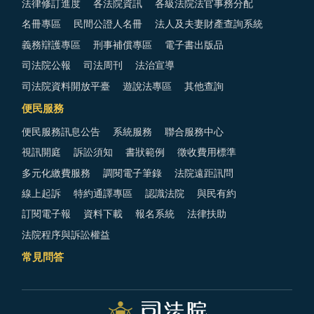
法律修訂進度
各法院資訊
各級法院法官事務分配
名冊專區
民間公證人名冊
法人及夫妻財產查詢系統
義務辯護專區
刑事補償專區
電子書出版品
司法院公報
司法周刊
法治宣導
司法院資料開放平臺
遊說法專區
其他查詢
便民服務
便民服務訊息公告
系統服務
聯合服務中心
視訊開庭
訴訟須知
書狀範例
徵收費用標準
多元化繳費服務
調閱電子筆錄
法院遠距訊問
線上起訴
特約通譯專區
認識法院
與民有約
訂閱電子報
資料下載
報名系統
法律扶助
法院程序與訴訟權益
常見問答