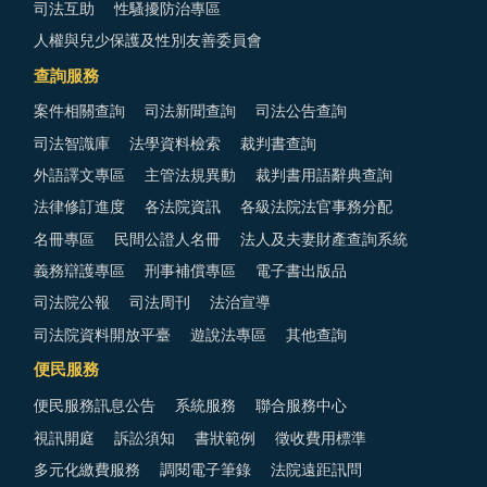
司法互助
性騷擾防治專區
人權與兒少保護及性別友善委員會
查詢服務
案件相關查詢
司法新聞查詢
司法公告查詢
司法智識庫
法學資料檢索
裁判書查詢
外語譯文專區
主管法規異動
裁判書用語辭典查詢
法律修訂進度
各法院資訊
各級法院法官事務分配
名冊專區
民間公證人名冊
法人及夫妻財產查詢系統
義務辯護專區
刑事補償專區
電子書出版品
司法院公報
司法周刊
法治宣導
司法院資料開放平臺
遊說法專區
其他查詢
便民服務
便民服務訊息公告
系統服務
聯合服務中心
視訊開庭
訴訟須知
書狀範例
徵收費用標準
多元化繳費服務
調閱電子筆錄
法院遠距訊問