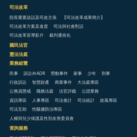
司法改革
院長重要談話及司改主張
【司法改革成果簡介】
司法改革方案及進度
司法與社會對話
司法改革宣導影片
裁判通俗化
國民法官
憲法法庭
業務綜覽
民事
訴訟外ADR
勞動事件
家事
少年
刑事
行政訴訟
智慧財產
商業事件
大法庭專區
公務員懲戒
職務法庭
法官評鑑
公證業務
資訊專區
人事專區
司法會計
司法統計
政風專區
司法互助
性騷擾防治專區
人權與兒少保護及性別友善委員會
查詢服務