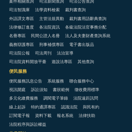
案件相關查詢
司法新聞查詢
司法公告查詢
司法智識庫
法學資料檢索
裁判書查詢
外語譯文專區
主管法規異動
裁判書用語辭典查詢
法律修訂進度
各法院資訊
各級法院法官事務分配
名冊專區
民間公證人名冊
法人及夫妻財產查詢系統
義務辯護專區
刑事補償專區
電子書出版品
司法院公報
司法周刊
法治宣導
司法院資料開放平臺
遊說法專區
其他查詢
便民服務
便民服務訊息公告
系統服務
聯合服務中心
視訊開庭
訴訟須知
書狀範例
徵收費用標準
多元化繳費服務
調閱電子筆錄
法院遠距訊問
線上起訴
特約通譯專區
認識法院
與民有約
訂閱電子報
資料下載
報名系統
法律扶助
法院程序與訴訟權益