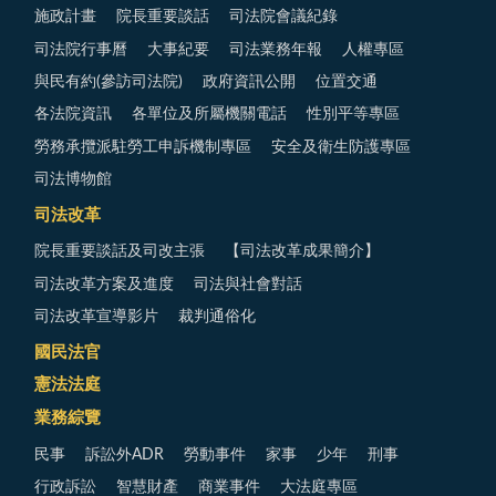
施政計畫
院長重要談話
司法院會議紀錄
司法院行事曆
大事紀要
司法業務年報
人權專區
與民有約(參訪司法院)
政府資訊公開
位置交通
各法院資訊
各單位及所屬機關電話
性別平等專區
勞務承攬派駐勞工申訴機制專區
安全及衛生防護專區
司法博物館
司法改革
院長重要談話及司改主張
【司法改革成果簡介】
司法改革方案及進度
司法與社會對話
司法改革宣導影片
裁判通俗化
國民法官
憲法法庭
業務綜覽
民事
訴訟外ADR
勞動事件
家事
少年
刑事
行政訴訟
智慧財產
商業事件
大法庭專區