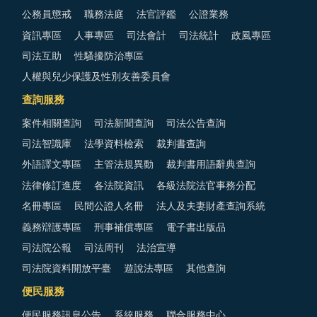
公務員懲戒
職務法庭
法官評鑑
公證業務
資訊專區
人事專區
司法會計
司法統計
政風專區
司法互助
性騷擾防治專區
人權與兒少保護及性別友善委員會
查詢服務
案件相關查詢
司法新聞查詢
司法公告查詢
司法智識庫
法學資料檢索
裁判書查詢
外語譯文專區
主管法規異動
裁判書用語辭典查詢
法律修訂進度
各法院資訊
各級法院法官事務分配
名冊專區
民間公證人名冊
法人及夫妻財產查詢系統
義務辯護專區
刑事補償專區
電子書出版品
司法院公報
司法周刊
法治宣導
司法院資料開放平臺
遊說法專區
其他查詢
便民服務
便民服務訊息公告
系統服務
聯合服務中心