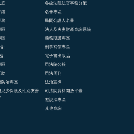
法庭
各級法院法官事務分配
評鑑
名冊專區
業務
民間公證人名冊
專區
法人及夫妻財產查詢系統
專區
義務辯護專區
會計
刑事補償專區
統計
電子書出版品
專區
司法院公報
互助
司法周刊
擾防治專區
法治宣導
與兒少保護及性別友善
司法院資料開放平臺
會
遊說法專區
其他查詢