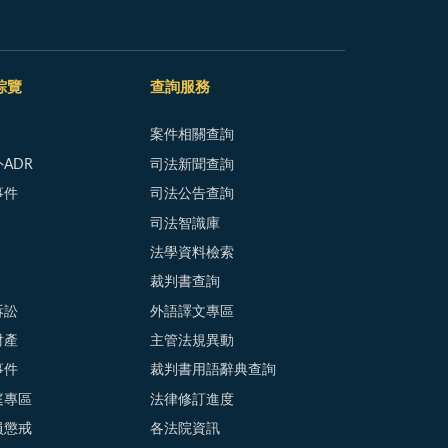
綜覽
查詢服務
案件相關查詢
ADR
司法新聞查詢
事件
司法公告查詢
司法智識庫
法學資料檢索
裁判書查詢
訴訟
外語譯文專區
財產
主管法規異動
事件
裁判書用語辭典查詢
庭專區
法律修訂進度
員懲戒
各法院資訊