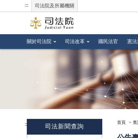
:::
司法院及所屬機關
關於司法院
司法改革
國民法官
憲法
首頁
查
:::
司法新聞查詢