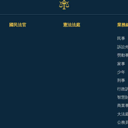
國民法官
憲法法庭
業務
民事
訴訟外
勞動
家事
少年
刑事
行政
智慧
商業
大法
公務