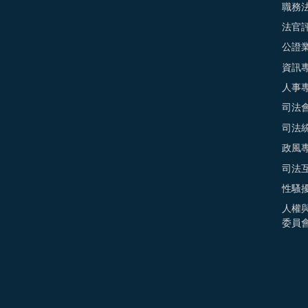
職務
法官
公證
資訊
人事
司法
司法
政風
司法
性騷
人權
委員