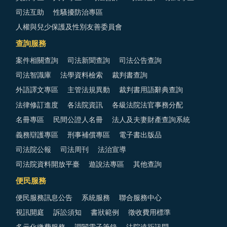
司法互助
性騷擾防治專區
人權與兒少保護及性別友善委員會
查詢服務
案件相關查詢
司法新聞查詢
司法公告查詢
司法智識庫
法學資料檢索
裁判書查詢
外語譯文專區
主管法規異動
裁判書用語辭典查詢
法律修訂進度
各法院資訊
各級法院法官事務分配
名冊專區
民間公證人名冊
法人及夫妻財產查詢系統
義務辯護專區
刑事補償專區
電子書出版品
司法院公報
司法周刊
法治宣導
司法院資料開放平臺
遊說法專區
其他查詢
便民服務
便民服務訊息公告
系統服務
聯合服務中心
視訊開庭
訴訟須知
書狀範例
徵收費用標準