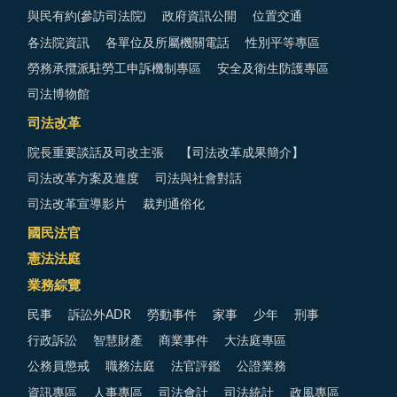
與民有約(參訪司法院)
政府資訊公開
位置交通
各法院資訊
各單位及所屬機關電話
性別平等專區
勞務承攬派駐勞工申訴機制專區
安全及衛生防護專區
司法博物館
司法改革
院長重要談話及司改主張
【司法改革成果簡介】
司法改革方案及進度
司法與社會對話
司法改革宣導影片
裁判通俗化
國民法官
憲法法庭
業務綜覽
民事
訴訟外ADR
勞動事件
家事
少年
刑事
行政訴訟
智慧財產
商業事件
大法庭專區
公務員懲戒
職務法庭
法官評鑑
公證業務
資訊專區
人事專區
司法會計
司法統計
政風專區