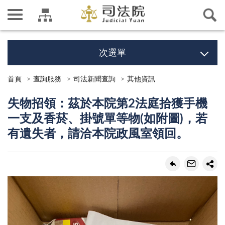
次選單
首頁
查詢服務
司法新聞查詢
其他資訊
失物招領：茲於本院第2法庭拾獲手機
一支及香菸、掛號單等物(如附圖)，若
有遺失者，請洽本院政風室領回。