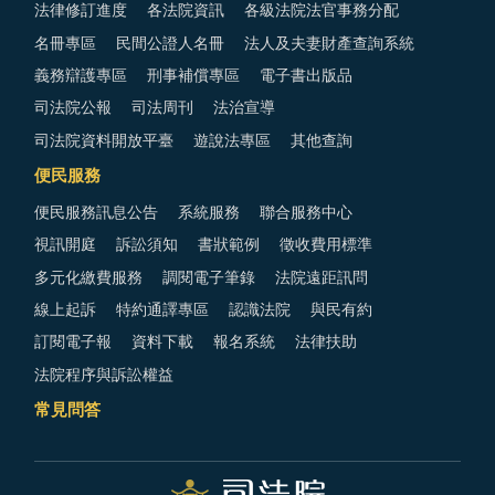
法律修訂進度
各法院資訊
各級法院法官事務分配
名冊專區
民間公證人名冊
法人及夫妻財產查詢系統
義務辯護專區
刑事補償專區
電子書出版品
司法院公報
司法周刊
法治宣導
司法院資料開放平臺
遊說法專區
其他查詢
便民服務
便民服務訊息公告
系統服務
聯合服務中心
視訊開庭
訴訟須知
書狀範例
徵收費用標準
多元化繳費服務
調閱電子筆錄
法院遠距訊問
線上起訴
特約通譯專區
認識法院
與民有約
訂閱電子報
資料下載
報名系統
法律扶助
法院程序與訴訟權益
常見問答