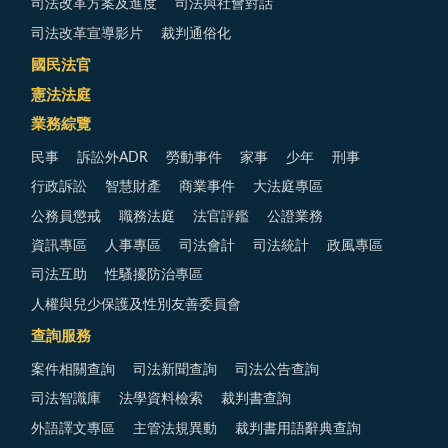
司法改革方案及進度
司法與社會對話
司法改革宣導影片
裁判通俗化
國民法官
憲法法庭
業務綜覽
民事
訴訟外ADR
勞動事件
家事
少年
刑事
行政訴訟
智慧財產
商業事件
大法庭專區
公務員懲戒
職務法庭
法官評鑑
公證業務
資訊專區
人事專區
司法會計
司法統計
政風專區
司法互助
性騷擾防治專區
人權與兒少保護及性別友善委員會
查詢服務
案件相關查詢
司法新聞查詢
司法公告查詢
司法智識庫
法學資料檢索
裁判書查詢
外語譯文專區
主管法規異動
裁判書用語辭典查詢