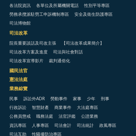
各法院資訊
各單位及所屬機關電話
性別平等專區
勞務承攬派駐勞工申訴機制專區
安全及衛生防護專區
司法博物館
司法改革
院長重要談話及司改主張
【司法改革成果簡介】
司法改革方案及進度
司法與社會對話
司法改革宣導影片
裁判通俗化
國民法官
憲法法庭
業務綜覽
民事
訴訟外ADR
勞動事件
家事
少年
刑事
行政訴訟
智慧財產
商業事件
大法庭專區
公務員懲戒
職務法庭
法官評鑑
公證業務
資訊專區
人事專區
司法會計
司法統計
政風專區
司法互助
性騷擾防治專區