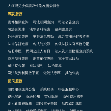
人權與兒少保護及性別友善委員會
查詢服務
案件相關查詢
司法新聞查詢
司法公告查詢
司法智識庫
法學資料檢索
裁判書查詢
外語譯文專區
主管法規異動
裁判書用語辭典查詢
法律修訂進度
各法院資訊
各級法院法官事務分配
名冊專區
民間公證人名冊
法人及夫妻財產查詢系統
義務辯護專區
刑事補償專區
電子書出版品
司法院公報
司法周刊
法治宣導
司法院資料開放平臺
遊說法專區
其他查詢
便民服務
便民服務訊息公告
系統服務
聯合服務中心
視訊開庭
訴訟須知
書狀範例
徵收費用標準
多元化繳費服務
調閱電子筆錄
法院遠距訊問