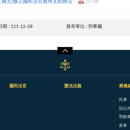
正條文]修正國民法官費用支給辦法
237 KB
 : 111-12-28
發布單位 : 刑事廳
國民法官
憲法法庭
業務
民事
訴訟外
勞動
家事