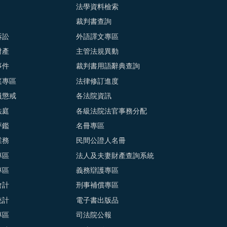
法學資料檢索
裁判書查詢
訴訟
外語譯文專區
財產
主管法規異動
事件
裁判書用語辭典查詢
庭專區
法律修訂進度
員懲戒
各法院資訊
法庭
各級法院法官事務分配
評鑑
名冊專區
業務
民間公證人名冊
專區
法人及夫妻財產查詢系統
專區
義務辯護專區
會計
刑事補償專區
統計
電子書出版品
專區
司法院公報