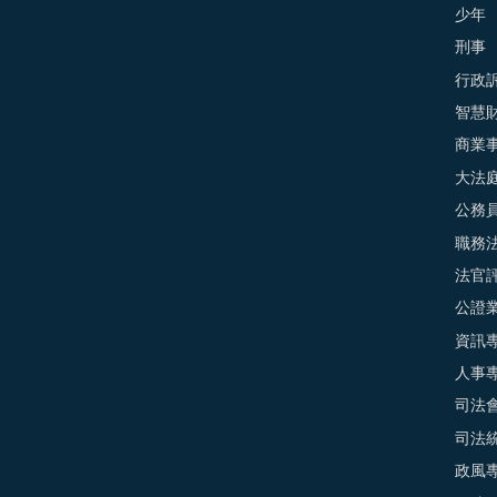
少年
刑事
行政
智慧
商業
大法
公務
職務
法官
公證
資訊
人事
司法
司法
政風