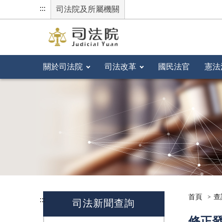
:::
司法院及所屬機關
關於司法院
司法改革
國民法官
憲法
首頁
查
:::
司法新聞查詢