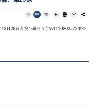
條、第23條
大
小
中
2月28日以院台廳刑五字第1110202572號令