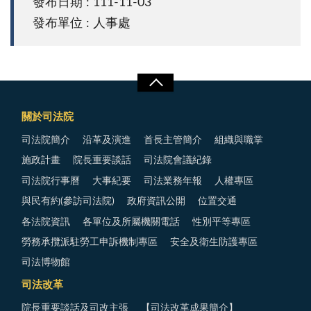
發布日期 : 111-11-03
發布單位 : 人事處
關於司法院
司法院簡介
沿革及演進
首長主管簡介
組織與職掌
施政計畫
院長重要談話
司法院會議紀錄
司法院行事曆
大事紀要
司法業務年報
人權專區
與民有約(參訪司法院)
政府資訊公開
位置交通
各法院資訊
各單位及所屬機關電話
性別平等專區
勞務承攬派駐勞工申訴機制專區
安全及衛生防護專區
司法博物館
司法改革
院長重要談話及司改主張
【司法改革成果簡介】