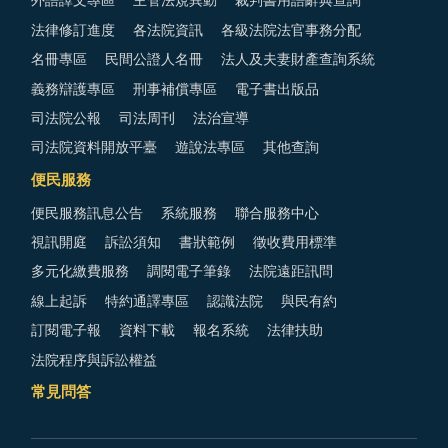
外語譯文專區
主管法規異動
裁判書用語辭典查詢
法律修訂進度
各法院資訊
各級法院法官事務分配
名冊專區
民間公證人名冊
法人及夫妻財產查詢系統
義務辯護專區
刑事補償專區
電子書出版品
司法院公報
司法周刊
法治宣導
司法院資料開放平臺
遊說法專區
其他查詢
便民服務
便民服務訊息公告
系統服務
聯合服務中心
視訊開庭
訴訟須知
書狀範例
徵收費用標準
多元化繳費服務
調閱電子筆錄
法院遠距訊問
線上起訴
特約通譯專區
認識法院
與民有約
訂閱電子報
資料下載
報名系統
法律扶助
法院程序與訴訟權益
常見問答