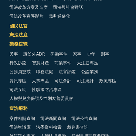
司法改革方案及進度
司法與社會對話
司法改革宣導影片
裁判通俗化
國民法官
憲法法庭
業務綜覽
民事
訴訟外ADR
勞動事件
家事
少年
刑事
行政訴訟
智慧財產
商業事件
大法庭專區
公務員懲戒
職務法庭
法官評鑑
公證業務
資訊專區
人事專區
司法會計
司法統計
政風專區
司法互助
性騷擾防治專區
人權與兒少保護及性別友善委員會
查詢服務
案件相關查詢
司法新聞查詢
司法公告查詢
司法智識庫
法學資料檢索
裁判書查詢