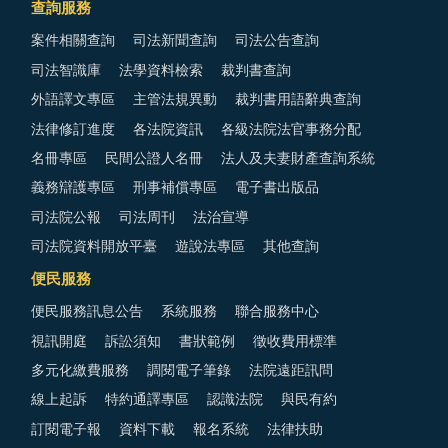
查詢服務
案件相關查詢
司法新聞查詢
司法公告查詢
司法智識庫
法學資料檢索
裁判書查詢
外語譯文專區
主管法規異動
裁判書用語辭典查詢
法律修訂進度
各法院資訊
各級法院法官事務分配
名冊專區
民間公證人名冊
法人及夫妻財產查詢系統
義務辯護專區
刑事補償專區
電子書出版品
司法院公報
司法周刊
法治宣導
司法院資料開放平臺
遊說法專區
其他查詢
便民服務
便民服務訊息公告
系統服務
聯合服務中心
視訊開庭
訴訟須知
書狀範例
徵收費用標準
多元化繳費服務
調閱電子筆錄
法院遠距訊問
線上起訴
特約通譯專區
認識法院
與民有約
訂閱電子報
資料下載
報名系統
法律扶助