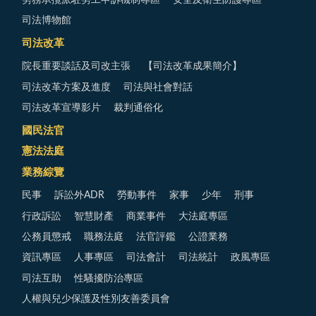
司法博物館
司法改革
院長重要談話及司改主張
【司法改革成果簡介】
司法改革方案及進度
司法與社會對話
司法改革宣導影片
裁判通俗化
國民法官
憲法法庭
業務綜覽
民事
訴訟外ADR
勞動事件
家事
少年
刑事
行政訴訟
智慧財產
商業事件
大法庭專區
公務員懲戒
職務法庭
法官評鑑
公證業務
資訊專區
人事專區
司法會計
司法統計
政風專區
司法互助
性騷擾防治專區
人權與兒少保護及性別友善委員會