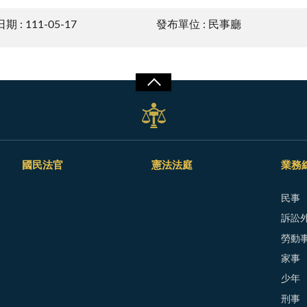
 : 111-05-17
發布單位 : 民事廳
國民法官
憲法法庭
業務
民事
訴訟外
勞動
家事
少年
刑事