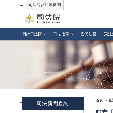
:::
司法院及所屬機關
關於司法院
司法改革
國民法官
憲法
首頁
查
:::
司法新聞查詢