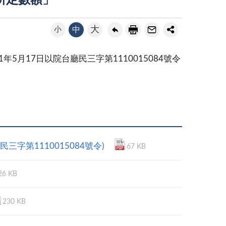
所定數額」
大
小
中
月17日以院台廳民三字第1110015084號令
第1110015084號令)
67 KB
26 KB
230 KB