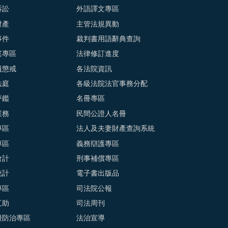
訴訟
外語譯文專區
財產
主管法規異動
事件
裁判書用語辭典查詢
庭專區
法律修訂進度
員懲戒
各法院資訊
法庭
各級法院法官事務分配
評鑑
名冊專區
業務
民間公證人名冊
專區
法人及夫妻財產查詢系統
專區
義務辯護專區
會計
刑事補償專區
統計
電子書出版品
專區
司法院公報
互助
司法周刊
擾防治專區
法治宣導