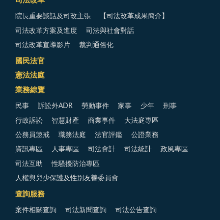
司法改革
院長重要談話及司改主張
【司法改革成果簡介】
司法改革方案及進度
司法與社會對話
司法改革宣導影片
裁判通俗化
國民法官
憲法法庭
業務綜覽
民事
訴訟外ADR
勞動事件
家事
少年
刑事
行政訴訟
智慧財產
商業事件
大法庭專區
公務員懲戒
職務法庭
法官評鑑
公證業務
資訊專區
人事專區
司法會計
司法統計
政風專區
司法互助
性騷擾防治專區
人權與兒少保護及性別友善委員會
查詢服務
案件相關查詢
司法新聞查詢
司法公告查詢