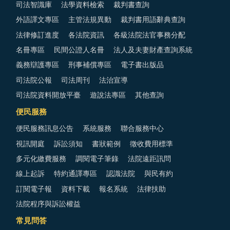
司法智識庫
法學資料檢索
裁判書查詢
外語譯文專區
主管法規異動
裁判書用語辭典查詢
法律修訂進度
各法院資訊
各級法院法官事務分配
名冊專區
民間公證人名冊
法人及夫妻財產查詢系統
義務辯護專區
刑事補償專區
電子書出版品
司法院公報
司法周刊
法治宣導
司法院資料開放平臺
遊說法專區
其他查詢
便民服務
便民服務訊息公告
系統服務
聯合服務中心
視訊開庭
訴訟須知
書狀範例
徵收費用標準
多元化繳費服務
調閱電子筆錄
法院遠距訊問
線上起訴
特約通譯專區
認識法院
與民有約
訂閱電子報
資料下載
報名系統
法律扶助
法院程序與訴訟權益
常見問答