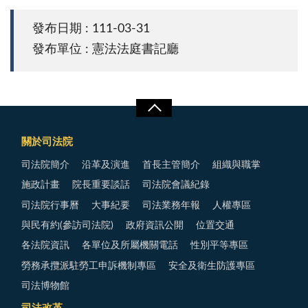
發布日期 : 111-03-31
發布單位 : 憲法法庭書記廳
關於司法院
司法院簡介
沿革及演進
首長主管簡介
組織與職掌
施政計畫
院長重要談話
司法院會議紀錄
司法院行事曆
大事紀要
司法業務年報
人權專區
與民有約(參訪司法院)
政府資訊公開
位置交通
各法院資訊
各單位及所屬機關電話
性別平等專區
勞務承攬派駐勞工申訴機制專區
安全及衛生防護專區
司法博物館