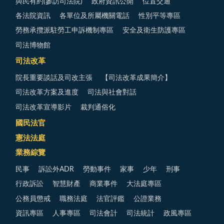
與民有約(參訪司法院)
政府資訊公開
位置交通
各法院資訊
各單位及所屬機關電話
性別平等專區
勞務承攬派駐勞工申訴機制專區
安全及衛生防護專區
司法博物館
司法改革
院長重要談話及司改主張
【司法改革成果簡介】
司法改革方案及進度
司法與社會對話
司法改革宣導影片
裁判通俗化
國民法官
憲法法庭
業務綜覽
民事
訴訟外ADR
勞動事件
家事
少年
刑事
行政訴訟
智慧財產
商業事件
大法庭專區
公務員懲戒
職務法庭
法官評鑑
公證業務
資訊專區
人事專區
司法會計
司法統計
政風專區