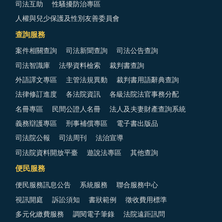
司法互助
性騷擾防治專區
人權與兒少保護及性別友善委員會
查詢服務
案件相關查詢
司法新聞查詢
司法公告查詢
司法智識庫
法學資料檢索
裁判書查詢
外語譯文專區
主管法規異動
裁判書用語辭典查詢
法律修訂進度
各法院資訊
各級法院法官事務分配
名冊專區
民間公證人名冊
法人及夫妻財產查詢系統
義務辯護專區
刑事補償專區
電子書出版品
司法院公報
司法周刊
法治宣導
司法院資料開放平臺
遊說法專區
其他查詢
便民服務
便民服務訊息公告
系統服務
聯合服務中心
視訊開庭
訴訟須知
書狀範例
徵收費用標準
多元化繳費服務
調閱電子筆錄
法院遠距訊問