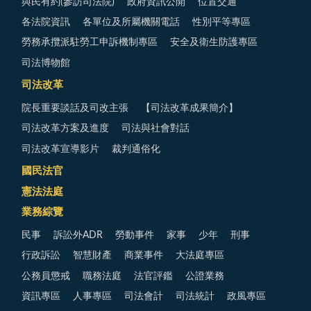
與民有約(參訪司法院)
政府資訊公開
位置交通
各法院資訊
各單位及所屬機關電話
性別平等專區
勞務承攬派駐勞工申訴機制專區
安全及衛生防護專區
司法博物館
司法改革
院長重要談話及司改主張
【司法改革成果簡介】
司法改革方案及進度
司法與社會對話
司法改革宣導影片
裁判通俗化
國民法官
憲法法庭
業務綜覽
民事
訴訟外ADR
勞動事件
家事
少年
刑事
行政訴訟
智慧財產
商業事件
大法庭專區
公務員懲戒
職務法庭
法官評鑑
公證業務
資訊專區
人事專區
司法會計
司法統計
政風專區