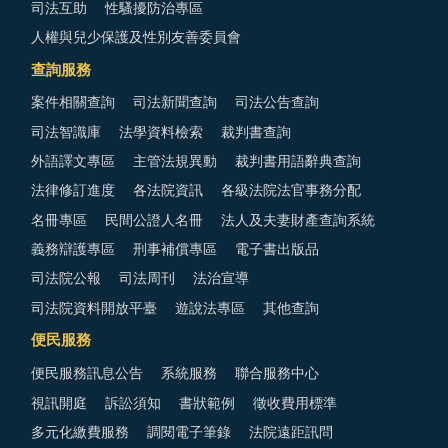
司法互助
性騷擾防治專區
人權與兒少保護及性別友善委員會
查詢服務
案件相關查詢
司法新聞查詢
司法公告查詢
司法智識庫
法學資料檢索
裁判書查詢
外語譯文專區
主管法規異動
裁判書用語辭典查詢
法律修訂進度
各法院資訊
各級法院法官事務分配
名冊專區
民間公證人名冊
法人及夫妻財產查詢系統
義務辯護專區
刑事補償專區
電子書出版品
司法院公報
司法周刊
法治宣導
司法院資料開放平臺
遊說法專區
其他查詢
便民服務
便民服務訊息公告
系統服務
聯合服務中心
視訊開庭
訴訟須知
書狀範例
徵收費用標準
多元化繳費服務
調閱電子筆錄
法院遠距訊問