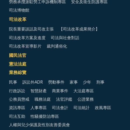
勞務承攬派駐勞工申訴機制專區
安全及衛生防護專區
司法博物館
司法改革
院長重要談話及司改主張
【司法改革成果簡介】
司法改革方案及進度
司法與社會對話
司法改革宣導影片
裁判通俗化
國民法官
憲法法庭
業務綜覽
民事
訴訟外ADR
勞動事件
家事
少年
刑事
行政訴訟
智慧財產
商業事件
大法庭專區
公務員懲戒
職務法庭
法官評鑑
公證業務
資訊專區
人事專區
司法會計
司法統計
政風專區
司法互助
性騷擾防治專區
人權與兒少保護及性別友善委員會