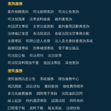
查詢服務
案件相關查詢
司法新聞查詢
司法公告查詢
司法智識庫
法學資料檢索
裁判書查詢
外語譯文專區
主管法規異動
裁判書用語辭典查詢
法律修訂進度
各法院資訊
各級法院法官事務分配
名冊專區
民間公證人名冊
法人及夫妻財產查詢系統
義務辯護專區
刑事補償專區
電子書出版品
司法院公報
司法周刊
法治宣導
司法院資料開放平臺
遊說法專區
其他查詢
便民服務
便民服務訊息公告
系統服務
聯合服務中心
視訊開庭
訴訟須知
書狀範例
徵收費用標準
多元化繳費服務
調閱電子筆錄
法院遠距訊問
線上起訴
特約通譯專區
認識法院
與民有約
訂閱電子報
資料下載
報名系統
法律扶助