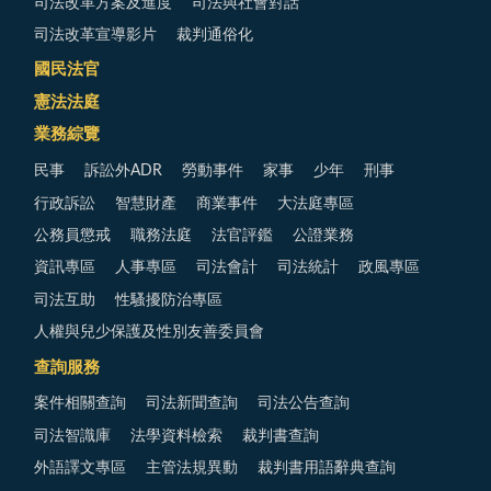
司法改革方案及進度
司法與社會對話
司法改革宣導影片
裁判通俗化
國民法官
憲法法庭
業務綜覽
民事
訴訟外ADR
勞動事件
家事
少年
刑事
行政訴訟
智慧財產
商業事件
大法庭專區
公務員懲戒
職務法庭
法官評鑑
公證業務
資訊專區
人事專區
司法會計
司法統計
政風專區
司法互助
性騷擾防治專區
人權與兒少保護及性別友善委員會
查詢服務
案件相關查詢
司法新聞查詢
司法公告查詢
司法智識庫
法學資料檢索
裁判書查詢
外語譯文專區
主管法規異動
裁判書用語辭典查詢