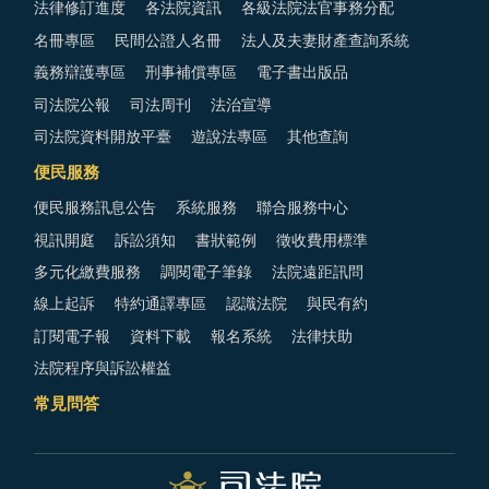
法律修訂進度
各法院資訊
各級法院法官事務分配
名冊專區
民間公證人名冊
法人及夫妻財產查詢系統
義務辯護專區
刑事補償專區
電子書出版品
司法院公報
司法周刊
法治宣導
司法院資料開放平臺
遊說法專區
其他查詢
便民服務
便民服務訊息公告
系統服務
聯合服務中心
視訊開庭
訴訟須知
書狀範例
徵收費用標準
多元化繳費服務
調閱電子筆錄
法院遠距訊問
線上起訴
特約通譯專區
認識法院
與民有約
訂閱電子報
資料下載
報名系統
法律扶助
法院程序與訴訟權益
常見問答