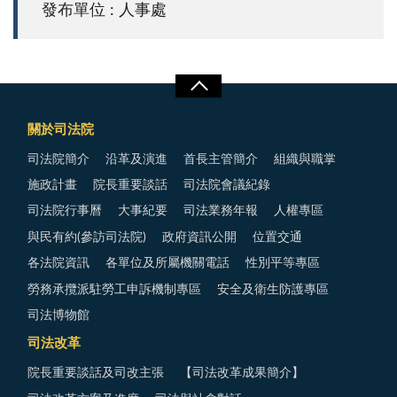
發布單位 : 人事處
關於司法院
司法院簡介
沿革及演進
首長主管簡介
組織與職掌
施政計畫
院長重要談話
司法院會議紀錄
司法院行事曆
大事紀要
司法業務年報
人權專區
與民有約(參訪司法院)
政府資訊公開
位置交通
各法院資訊
各單位及所屬機關電話
性別平等專區
勞務承攬派駐勞工申訴機制專區
安全及衛生防護專區
司法博物館
司法改革
院長重要談話及司改主張
【司法改革成果簡介】