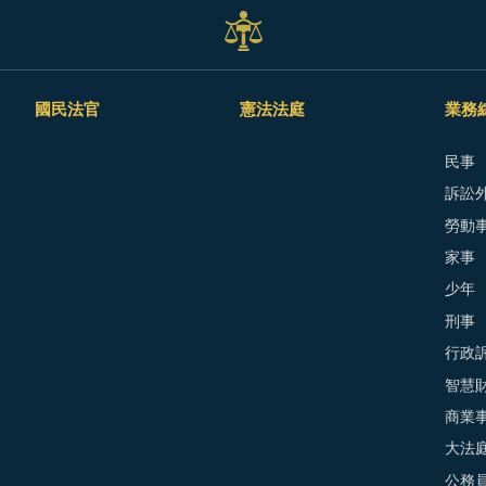
國民法官
憲法法庭
業務
民事
訴訟外
勞動
家事
少年
刑事
行政
智慧
商業
大法
公務