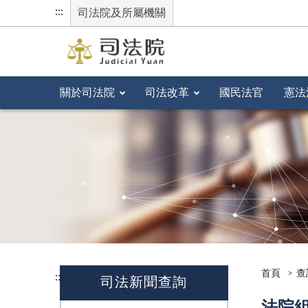
:::
司法院及所屬機關
關於司法院
司法改革
國民法官
憲法
首頁
查
:::
司法新聞查詢