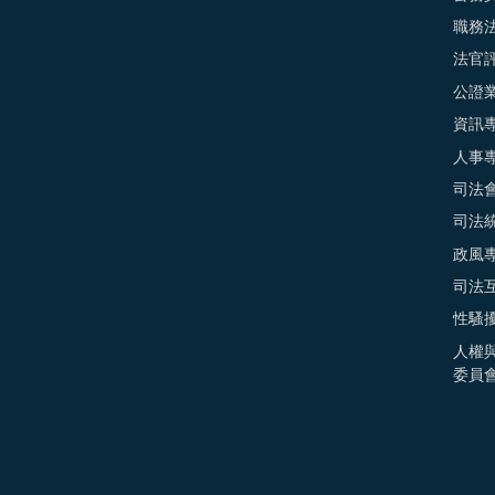
職務
法官
公證
資訊
人事
司法
司法
政風
司法
性騷
人權
委員