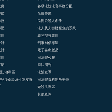
法庭
各級法院法官事務分配
評鑑
名冊專區
業務
民間公證人名冊
專區
法人及夫妻財產查詢系統
專區
義務辯護專區
會計
刑事補償專區
統計
電子書出版品
專區
司法院公報
互助
司法周刊
擾防治專區
法治宣導
與兒少保護及性別友善
司法院資料開放平臺
會
遊說法專區
其他查詢