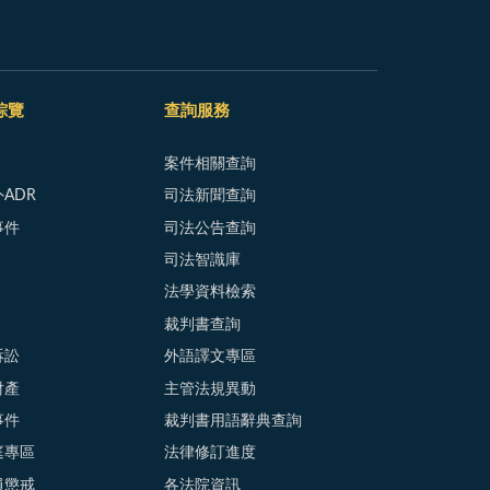
綜覽
查詢服務
案件相關查詢
ADR
司法新聞查詢
事件
司法公告查詢
司法智識庫
法學資料檢索
裁判書查詢
訴訟
外語譯文專區
財產
主管法規異動
事件
裁判書用語辭典查詢
庭專區
法律修訂進度
員懲戒
各法院資訊