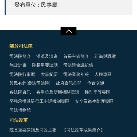
發布單位 : 民事廳
關於司法院
司法院簡介
沿革及演進
首長主管簡介
組織與職掌
施政計畫
院長重要談話
司法院會議紀錄
司法院行事曆
大事紀要
司法業務年報
人權專區
與民有約(參訪司法院)
政府資訊公開
位置交通
各法院資訊
各單位及所屬機關電話
性別平等專區
勞務承攬派駐勞工申訴機制專區
安全及衛生防護專區
司法博物館
司法改革
院長重要談話及司改主張
【司法改革成果簡介】