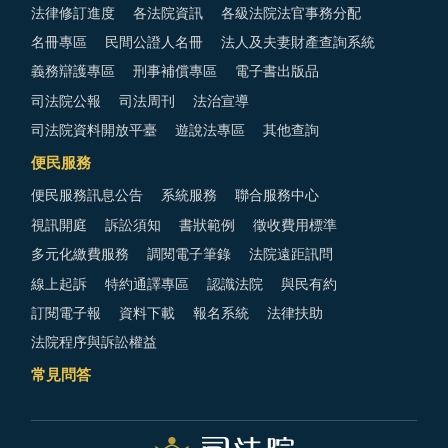
法律修訂進度
各法院資訊
各級法院法官事務分配
名冊專區
民間公證人名冊
法人及夫妻財產查詢系統
義務辯護專區
刑事補償專區
電子書出版品
司法院公報
司法周刊
法治宣導
司法院資料開放平臺
遊說法專區
其他查詢
便民服務
便民服務訊息公告
系統服務
聯合服務中心
視訊開庭
訴訟須知
書狀範例
徵收費用標準
多元化繳費服務
調閱電子筆錄
法院遠距訊問
線上起訴
特約通譯專區
認識法院
與民有約
訂閱電子報
資料下載
報名系統
法律扶助
法院程序與訴訟權益
常見問答