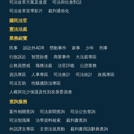
司法改革方案及進度
司法與社會對話
司法改革宣導影片
裁判通俗化
國民法官
憲法法庭
業務綜覽
民事
訴訟外ADR
勞動事件
家事
少年
刑事
行政訴訟
智慧財產
商業事件
大法庭專區
公務員懲戒
職務法庭
法官評鑑
公證業務
資訊專區
人事專區
司法會計
司法統計
政風專區
司法互助
性騷擾防治專區
人權與兒少保護及性別友善委員會
查詢服務
案件相關查詢
司法新聞查詢
司法公告查詢
司法智識庫
法學資料檢索
裁判書查詢
外語譯文專區
主管法規異動
裁判書用語辭典查詢