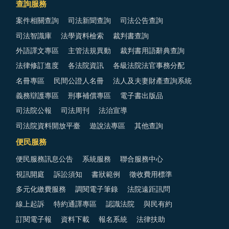
查詢服務
案件相關查詢
司法新聞查詢
司法公告查詢
司法智識庫
法學資料檢索
裁判書查詢
外語譯文專區
主管法規異動
裁判書用語辭典查詢
法律修訂進度
各法院資訊
各級法院法官事務分配
名冊專區
民間公證人名冊
法人及夫妻財產查詢系統
義務辯護專區
刑事補償專區
電子書出版品
司法院公報
司法周刊
法治宣導
司法院資料開放平臺
遊說法專區
其他查詢
便民服務
便民服務訊息公告
系統服務
聯合服務中心
視訊開庭
訴訟須知
書狀範例
徵收費用標準
多元化繳費服務
調閱電子筆錄
法院遠距訊問
線上起訴
特約通譯專區
認識法院
與民有約
訂閱電子報
資料下載
報名系統
法律扶助