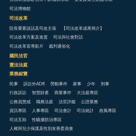
司法博物館
司法改革
院長重要談話及司改主張
【司法改革成果簡介】
司法改革方案及進度
司法與社會對話
司法改革宣導影片
裁判通俗化
國民法官
憲法法庭
業務綜覽
民事
訴訟外ADR
勞動事件
家事
少年
刑事
行政訴訟
智慧財產
商業事件
大法庭專區
公務員懲戒
職務法庭
法官評鑑
公證業務
資訊專區
人事專區
司法會計
司法統計
政風專區
司法互助
性騷擾防治專區
人權與兒少保護及性別友善委員會