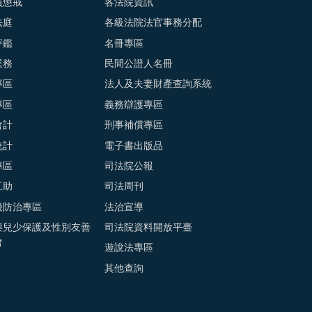
員懲戒
各法院資訊
法庭
各級法院法官事務分配
評鑑
名冊專區
業務
民間公證人名冊
專區
法人及夫妻財產查詢系統
專區
義務辯護專區
會計
刑事補償專區
統計
電子書出版品
專區
司法院公報
互助
司法周刊
擾防治專區
法治宣導
與兒少保護及性別友善
司法院資料開放平臺
會
遊說法專區
其他查詢