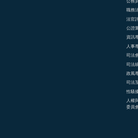
公務
職務
法官
公證
資訊
人事
司法
司法
政風
司法
性騷
人權
委員