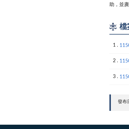
助，並賡
檔
11
11
11
發布日期