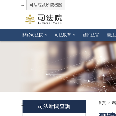
:::
司法院及所屬機關
關於司法院
司法改革
國民法官
憲法
首頁
查
:::
司法新聞查詢