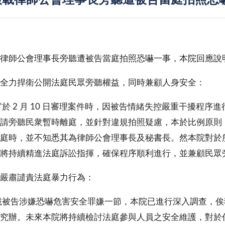
報載律師公會理事長旁聽遭被告當庭拍照恐
律師公會理事長旁聽遭被告當庭拍照恐嚇一事，本院回應說
全力捍衛公開法庭民眾旁聽權益，同時兼顧人身安全：
於 2 月 10 日審理案件時，因被告情緒失控嚴重干擾程
請旁聽民衆暫時離庭，並針對違規拍照疑慮，本於比例原則
庭時，並不知悉其為律師公會理事長及秘書長。然本院對於
將持續精進法庭訴訟指揮，確保程序順利進行，並兼顧民眾
嚴肅譴責法庭暴力行為：
被告涉嫌恐嚇危害安全罪嫌一節，本院已進行深入調查，俟
究辦。未來本院將持續檢討法庭參與人員之安全維護，對於