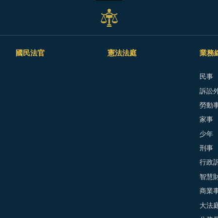
國民法官
憲法法庭
業務
民事
訴訟外
勞動
家事
少年
刑事
行政
智慧
商業
大法