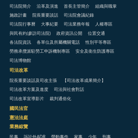
司法院簡介
沿革及演進
首長主管簡介
組織與職掌
施政計畫
院長重要談話
司法院會議紀錄
司法院行事曆
大事紀要
司法業務年報
人權專區
與民有約(參訪司法院)
政府資訊公開
位置交通
各法院資訊
各單位及所屬機關電話
性別平等專區
勞務承攬派駐勞工申訴機制專區
安全及衛生防護專區
司法博物館
司法改革
院長重要談話及司改主張
【司法改革成果簡介】
司法改革方案及進度
司法與社會對話
司法改革宣導影片
裁判通俗化
國民法官
憲法法庭
業務綜覽
民事
訴訟外ADR
勞動事件
家事
少年
刑事