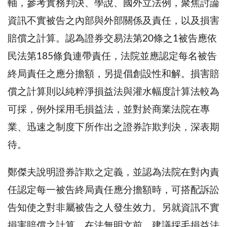
軸，參考實務判決、學說、國外立法例，聚焦討論
資訊不實被告之內部與外部關係及責任，以及損害
賠償之計算。認為證券交易法第20條之1被告應依
民法第185條負連帶責任，法院並應認定每名被告
終局責任之應分擔額，另提倡創設性和解。損害賠
償之計算則以純粹淨損益法與灌水幅度計算法較為
可採，例外採用毛損益法，並對於商業法院在專
業、迅速之制度下所作出之證券詐欺判決，深表期
待。
鄭傑夫說明證券詐欺之定義，並認為法院在對內責
任認定每一被告終局責任應分擔額時，可搭配訴訟
告知使之對非屬被告之人發生效力。另就資訊不實
損害賠償之計算，在法無明文前，建議採毛損益法