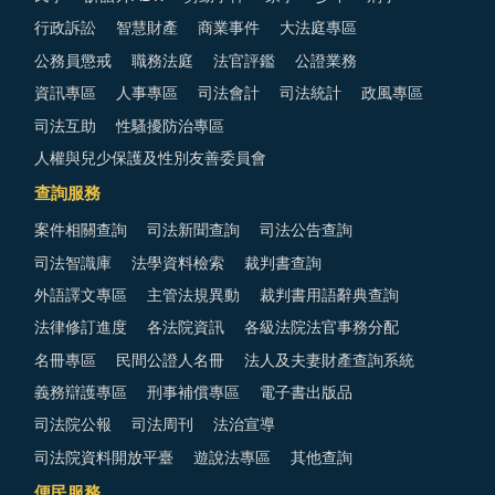
行政訴訟
智慧財產
商業事件
大法庭專區
公務員懲戒
職務法庭
法官評鑑
公證業務
資訊專區
人事專區
司法會計
司法統計
政風專區
司法互助
性騷擾防治專區
人權與兒少保護及性別友善委員會
查詢服務
案件相關查詢
司法新聞查詢
司法公告查詢
司法智識庫
法學資料檢索
裁判書查詢
外語譯文專區
主管法規異動
裁判書用語辭典查詢
法律修訂進度
各法院資訊
各級法院法官事務分配
名冊專區
民間公證人名冊
法人及夫妻財產查詢系統
義務辯護專區
刑事補償專區
電子書出版品
司法院公報
司法周刊
法治宣導
司法院資料開放平臺
遊說法專區
其他查詢
便民服務