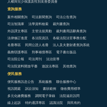
人權與兒少保護及性別友善委員會
查詢服務
案件相關查詢
司法新聞查詢
司法公告查詢
司法智識庫
法學資料檢索
裁判書查詢
外語譯文專區
主管法規異動
裁判書用語辭典查詢
法律修訂進度
各法院資訊
各級法院法官事務分配
名冊專區
民間公證人名冊
法人及夫妻財產查詢系統
義務辯護專區
刑事補償專區
電子書出版品
司法院公報
司法周刊
法治宣導
司法院資料開放平臺
遊說法專區
其他查詢
便民服務
便民服務訊息公告
系統服務
聯合服務中心
視訊開庭
訴訟須知
書狀範例
徵收費用標準
多元化繳費服務
調閱電子筆錄
法院遠距訊問
線上起訴
特約通譯專區
認識法院
與民有約