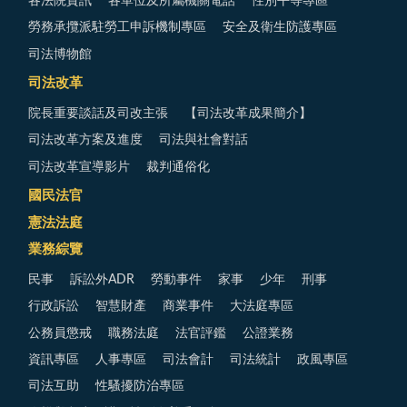
各法院資訊
各單位及所屬機關電話
性別平等專區
勞務承攬派駐勞工申訴機制專區
安全及衛生防護專區
司法博物館
司法改革
院長重要談話及司改主張
【司法改革成果簡介】
司法改革方案及進度
司法與社會對話
司法改革宣導影片
裁判通俗化
國民法官
憲法法庭
業務綜覽
民事
訴訟外ADR
勞動事件
家事
少年
刑事
行政訴訟
智慧財產
商業事件
大法庭專區
公務員懲戒
職務法庭
法官評鑑
公證業務
資訊專區
人事專區
司法會計
司法統計
政風專區
司法互助
性騷擾防治專區