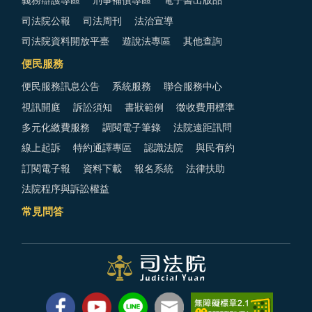
義務辯護專區
刑事補償專區
電子書出版品
司法院公報
司法周刊
法治宣導
司法院資料開放平臺
遊說法專區
其他查詢
便民服務
便民服務訊息公告
系統服務
聯合服務中心
視訊開庭
訴訟須知
書狀範例
徵收費用標準
多元化繳費服務
調閱電子筆錄
法院遠距訊問
線上起訴
特約通譯專區
認識法院
與民有約
訂閱電子報
資料下載
報名系統
法律扶助
法院程序與訴訟權益
常見問答