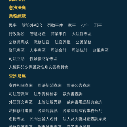
憲法法庭
業務綜覽
民事
訴訟外ADR
勞動事件
家事
少年
刑事
行政訴訟
智慧財產
商業事件
大法庭專區
公務員懲戒
職務法庭
法官評鑑
公證業務
資訊專區
人事專區
司法會計
司法統計
政風專區
司法互助
性騷擾防治專區
人權與兒少保護及性別友善委員會
查詢服務
案件相關查詢
司法新聞查詢
司法公告查詢
司法智識庫
法學資料檢索
裁判書查詢
外語譯文專區
主管法規異動
裁判書用語辭典查詢
法律修訂進度
各法院資訊
各級法院法官事務分配
名冊專區
民間公證人名冊
法人及夫妻財產查詢系統