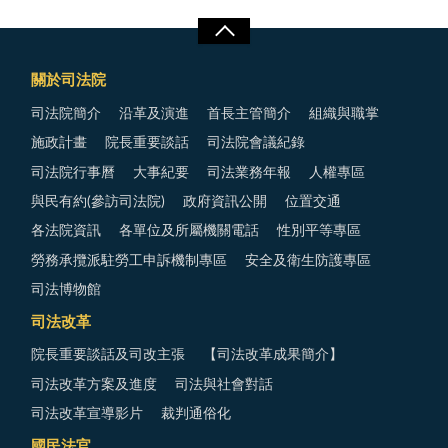
關於司法院
司法院簡介
沿革及演進
首長主管簡介
組織與職掌
施政計畫
院長重要談話
司法院會議紀錄
司法院行事曆
大事紀要
司法業務年報
人權專區
與民有約(參訪司法院)
政府資訊公開
位置交通
各法院資訊
各單位及所屬機關電話
性別平等專區
勞務承攬派駐勞工申訴機制專區
安全及衛生防護專區
司法博物館
司法改革
院長重要談話及司改主張
【司法改革成果簡介】
司法改革方案及進度
司法與社會對話
司法改革宣導影片
裁判通俗化
國民法官