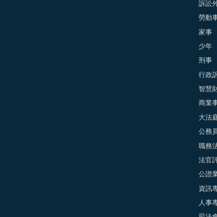
訴訟外
勞動
家事
少年
刑事
行政
智慧
商業
大法
公務
職務
法官
公證
資訊
人事