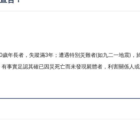
宣告？
0歲年長者，失蹤滿3年；遭遇特別災難者(如九二一地震)，
，有事實足認其確已因災死亡而未發現屍體者，利害關係人或