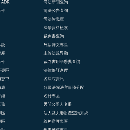
ADR
司法新聞查詢
事件
司法公告查詢
司法智識庫
法學資料檢索
裁判書查詢
訴訟
外語譯文專區
財產
主管法規異動
事件
裁判書用語辭典查詢
庭專區
法律修訂進度
員懲戒
各法院資訊
法庭
各級法院法官事務分配
評鑑
名冊專區
業務
民間公證人名冊
專區
法人及夫妻財產查詢系統
專區
義務辯護專區