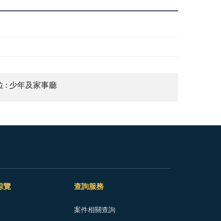
 : 少年及家事廳
綜覽
查詢服務
案件相關查詢