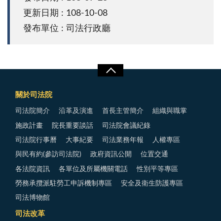
更新日期 : 108-10-08
發布單位 : 司法行政廳
關於司法院
司法院簡介
沿革及演進
首長主管簡介
組織與職掌
施政計畫
院長重要談話
司法院會議紀錄
司法院行事曆
大事紀要
司法業務年報
人權專區
與民有約(參訪司法院)
政府資訊公開
位置交通
各法院資訊
各單位及所屬機關電話
性別平等專區
勞務承攬派駐勞工申訴機制專區
安全及衛生防護專區
司法博物館
司法改革