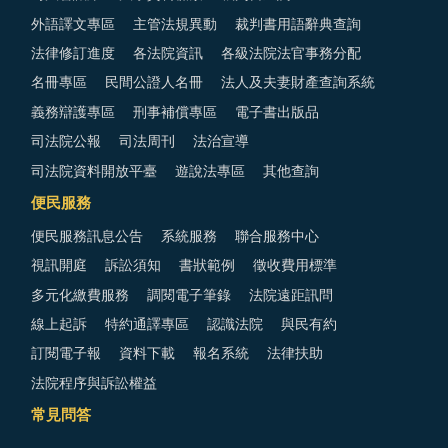
外語譯文專區
主管法規異動
裁判書用語辭典查詢
法律修訂進度
各法院資訊
各級法院法官事務分配
名冊專區
民間公證人名冊
法人及夫妻財產查詢系統
義務辯護專區
刑事補償專區
電子書出版品
司法院公報
司法周刊
法治宣導
司法院資料開放平臺
遊說法專區
其他查詢
便民服務
便民服務訊息公告
系統服務
聯合服務中心
視訊開庭
訴訟須知
書狀範例
徵收費用標準
多元化繳費服務
調閱電子筆錄
法院遠距訊問
線上起訴
特約通譯專區
認識法院
與民有約
訂閱電子報
資料下載
報名系統
法律扶助
法院程序與訴訟權益
常見問答