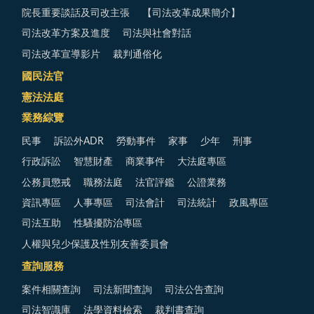
院長重要談話及司改主張
【司法改革成果簡介】
司法改革方案及進度
司法與社會對話
司法改革宣導影片
裁判通俗化
國民法官
憲法法庭
業務綜覽
民事
訴訟外ADR
勞動事件
家事
少年
刑事
行政訴訟
智慧財產
商業事件
大法庭專區
公務員懲戒
職務法庭
法官評鑑
公證業務
資訊專區
人事專區
司法會計
司法統計
政風專區
司法互助
性騷擾防治專區
人權與兒少保護及性別友善委員會
查詢服務
案件相關查詢
司法新聞查詢
司法公告查詢
司法智識庫
法學資料檢索
裁判書查詢