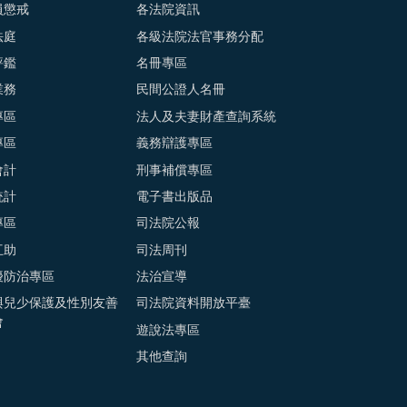
員懲戒
各法院資訊
法庭
各級法院法官事務分配
評鑑
名冊專區
業務
民間公證人名冊
專區
法人及夫妻財產查詢系統
專區
義務辯護專區
會計
刑事補償專區
統計
電子書出版品
專區
司法院公報
互助
司法周刊
擾防治專區
法治宣導
與兒少保護及性別友善
司法院資料開放平臺
會
遊說法專區
其他查詢