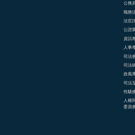
公務
職務
法官
公證
資訊
人事
司法
司法
政風
司法
性騷
人權
委員