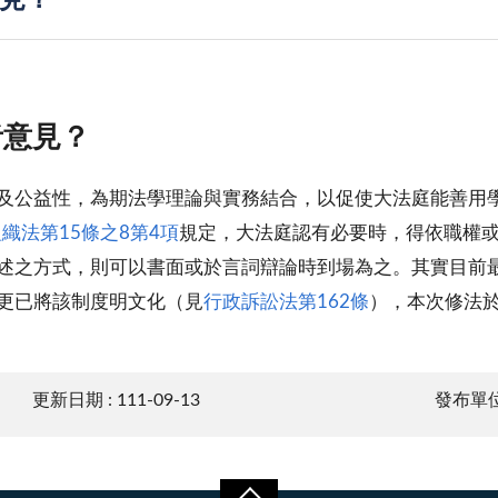
見？
者意見？
及公益性，為期法學理論與實務結合，以促使大法庭能善用
織法第15條之8第4項
規定，大法庭認有必要時，得依職權
述之方式，則可以書面或於言詞辯論時到場為之。其實目前
更已將該制度明文化（見
行政訴訟法第162條
），本次修法
更新日期 : 111-09-13
發布單位