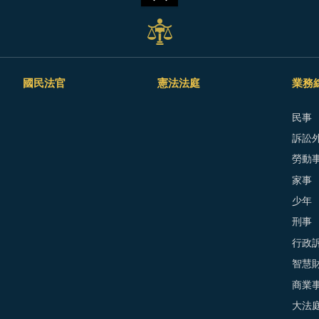
國民法官
憲法法庭
業務
民事
訴訟外
勞動
家事
少年
刑事
行政
智慧
商業
大法