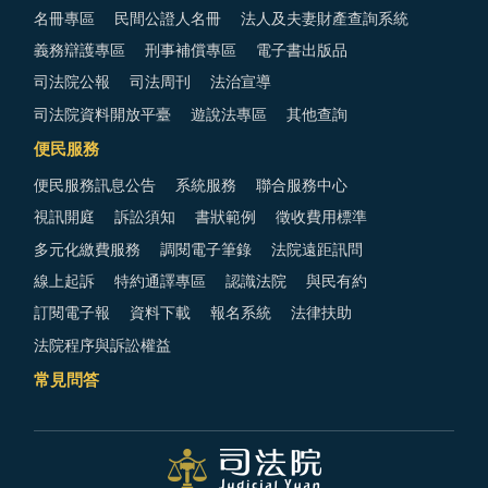
名冊專區
民間公證人名冊
法人及夫妻財產查詢系統
義務辯護專區
刑事補償專區
電子書出版品
司法院公報
司法周刊
法治宣導
司法院資料開放平臺
遊說法專區
其他查詢
便民服務
便民服務訊息公告
系統服務
聯合服務中心
視訊開庭
訴訟須知
書狀範例
徵收費用標準
多元化繳費服務
調閱電子筆錄
法院遠距訊問
線上起訴
特約通譯專區
認識法院
與民有約
訂閱電子報
資料下載
報名系統
法律扶助
法院程序與訴訟權益
常見問答