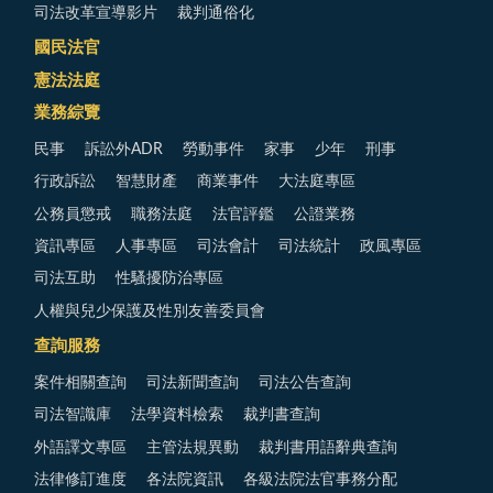
司法改革宣導影片
裁判通俗化
國民法官
憲法法庭
業務綜覽
民事
訴訟外ADR
勞動事件
家事
少年
刑事
行政訴訟
智慧財產
商業事件
大法庭專區
公務員懲戒
職務法庭
法官評鑑
公證業務
資訊專區
人事專區
司法會計
司法統計
政風專區
司法互助
性騷擾防治專區
人權與兒少保護及性別友善委員會
查詢服務
案件相關查詢
司法新聞查詢
司法公告查詢
司法智識庫
法學資料檢索
裁判書查詢
外語譯文專區
主管法規異動
裁判書用語辭典查詢
法律修訂進度
各法院資訊
各級法院法官事務分配