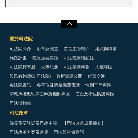
關於司法院
司法院簡介
沿革及演進
首長主管簡介
組織與職掌
施政計畫
院長重要談話
司法院會議紀錄
司法院行事曆
大事紀要
司法業務年報
人權專區
與民有約(參訪司法院)
政府資訊公開
位置交通
各法院資訊
各單位及所屬機關電話
性別平等專區
勞務承攬派駐勞工申訴機制專區
安全及衛生防護專區
司法博物館
司法改革
院長重要談話及司改主張
【司法改革成果簡介】
司法改革方案及進度
司法與社會對話