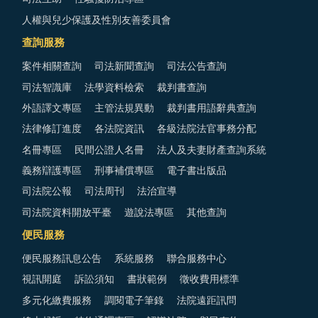
人權與兒少保護及性別友善委員會
查詢服務
案件相關查詢
司法新聞查詢
司法公告查詢
司法智識庫
法學資料檢索
裁判書查詢
外語譯文專區
主管法規異動
裁判書用語辭典查詢
法律修訂進度
各法院資訊
各級法院法官事務分配
名冊專區
民間公證人名冊
法人及夫妻財產查詢系統
義務辯護專區
刑事補償專區
電子書出版品
司法院公報
司法周刊
法治宣導
司法院資料開放平臺
遊說法專區
其他查詢
便民服務
便民服務訊息公告
系統服務
聯合服務中心
視訊開庭
訴訟須知
書狀範例
徵收費用標準
多元化繳費服務
調閱電子筆錄
法院遠距訊問