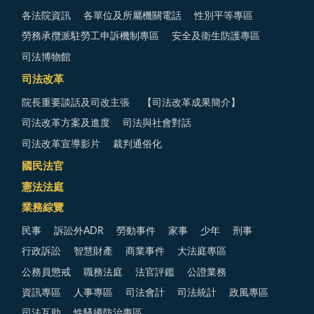
各法院資訊
各單位及所屬機關電話
性別平等專區
勞務承攬派駐勞工申訴機制專區
安全及衛生防護專區
司法博物館
司法改革
院長重要談話及司改主張
【司法改革成果簡介】
司法改革方案及進度
司法與社會對話
司法改革宣導影片
裁判通俗化
國民法官
憲法法庭
業務綜覽
民事
訴訟外ADR
勞動事件
家事
少年
刑事
行政訴訟
智慧財產
商業事件
大法庭專區
公務員懲戒
職務法庭
法官評鑑
公證業務
資訊專區
人事專區
司法會計
司法統計
政風專區
司法互助
性騷擾防治專區