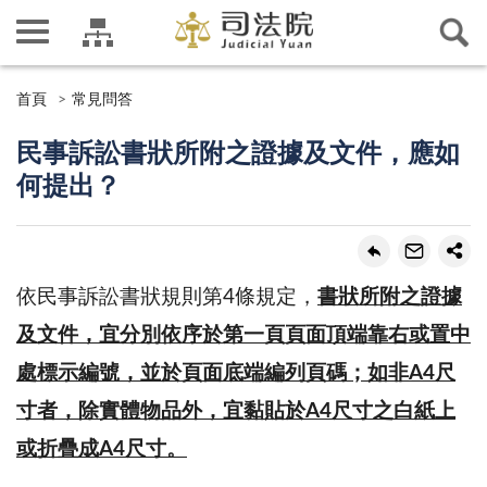
首頁
常見問答
民事訴訟書狀所附之證據及文件，應如
何提出？
依民事訴訟書狀規則第4條規定，
書狀所附之證據
及文件，宜分別依序於第一頁頁面頂端靠右或置中
處標示編號，並於頁面底端編列頁碼；如非A4尺
寸者，除實體物品外，宜黏貼於A4尺寸之白紙上
或折疊成A4尺寸。