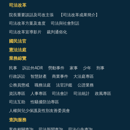
司法改革
院長重要談話及司改主張
【司法改革成果簡介】
司法改革方案及進度
司法與社會對話
司法改革宣導影片
裁判通俗化
國民法官
憲法法庭
業務綜覽
民事
訴訟外ADR
勞動事件
家事
少年
刑事
行政訴訟
智慧財產
商業事件
大法庭專區
公務員懲戒
職務法庭
法官評鑑
公證業務
資訊專區
人事專區
司法會計
司法統計
政風專區
司法互助
性騷擾防治專區
人權與兒少保護及性別友善委員會
查詢服務
案件相關查詢
司法新聞查詢
司法公告查詢