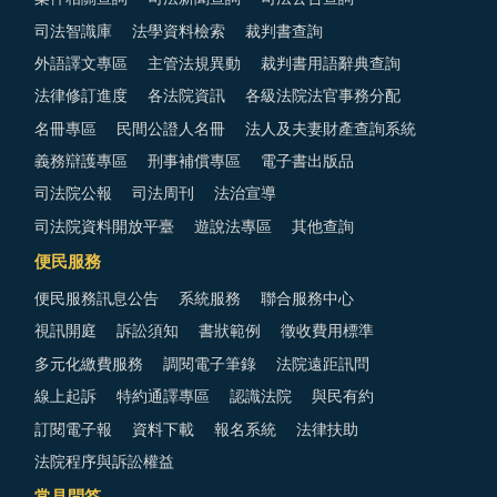
司法智識庫
法學資料檢索
裁判書查詢
外語譯文專區
主管法規異動
裁判書用語辭典查詢
法律修訂進度
各法院資訊
各級法院法官事務分配
名冊專區
民間公證人名冊
法人及夫妻財產查詢系統
義務辯護專區
刑事補償專區
電子書出版品
司法院公報
司法周刊
法治宣導
司法院資料開放平臺
遊說法專區
其他查詢
便民服務
便民服務訊息公告
系統服務
聯合服務中心
視訊開庭
訴訟須知
書狀範例
徵收費用標準
多元化繳費服務
調閱電子筆錄
法院遠距訊問
線上起訴
特約通譯專區
認識法院
與民有約
訂閱電子報
資料下載
報名系統
法律扶助
法院程序與訴訟權益