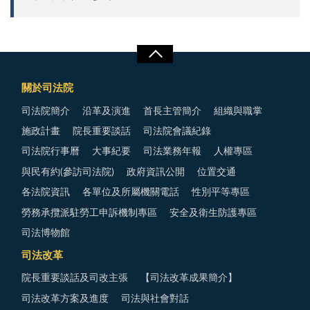
關於司法院
司法院簡介
沿革及演進
首長主管簡介
組織與職掌
施政計畫
院長重要談話
司法院會議紀錄
司法院行事曆
大事紀要
司法業務年報
人權專區
與民有約(參訪司法院)
政府資訊公開
位置交通
各法院資訊
各單位及所屬機關電話
性別平等專區
勞務承攬派駐勞工申訴機制專區
安全及衛生防護專區
司法博物館
司法改革
院長重要談話及司改主張
【司法改革成果簡介】
司法改革方案及進度
司法與社會對話