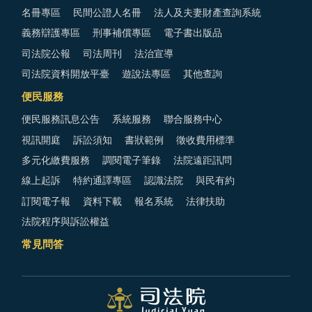
名冊專區
民間公證人名冊
法人及夫妻財產查詢系統
義務辯護專區
刑事補償專區
電子書出版品
司法院公報
司法周刊
法治宣導
司法院資料開放平臺
遊說法專區
其他查詢
便民服務
便民服務訊息公告
系統服務
聯合服務中心
視訊開庭
訴訟須知
書狀範例
徵收費用標準
多元化繳費服務
調閱電子筆錄
法院遠距訊問
線上起訴
特約通譯專區
認識法院
與民有約
訂閱電子報
資料下載
報名系統
法律扶助
法院程序與訴訟權益
常見問答