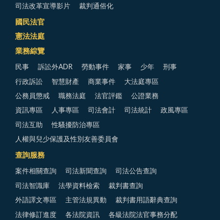
司法改革宣導影片
裁判通俗化
國民法官
憲法法庭
業務綜覽
民事
訴訟外ADR
勞動事件
家事
少年
刑事
行政訴訟
智慧財產
商業事件
大法庭專區
公務員懲戒
職務法庭
法官評鑑
公證業務
資訊專區
人事專區
司法會計
司法統計
政風專區
司法互助
性騷擾防治專區
人權與兒少保護及性別友善委員會
查詢服務
案件相關查詢
司法新聞查詢
司法公告查詢
司法智識庫
法學資料檢索
裁判書查詢
外語譯文專區
主管法規異動
裁判書用語辭典查詢
法律修訂進度
各法院資訊
各級法院法官事務分配