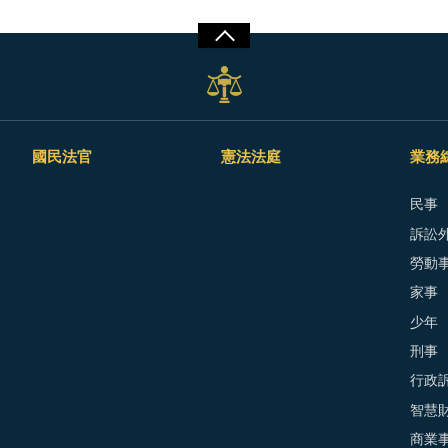
國民法官
憲法法庭
業務
民事
訴訟外
勞動
家事
少年
刑事
行政
智慧
商業