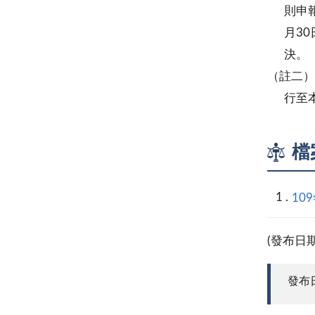
則申報權
月30日
決。
（註二）
行至本
檔
10
(發布日
發布日期