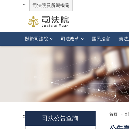
:::
司法院及所屬機關
關於司法院
司法改革
國民法官
憲法
首頁
查
:::
司法公告查詢