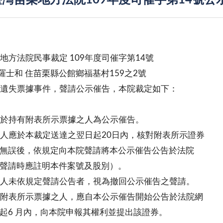
灣苗栗地方法院109年度司催字第14號公
地方法院民事裁定 109年度司催字第14號
人 羅士和 住苗栗縣公館鄉福基村159之2號
遺失票據事件，聲請公示催告，本院裁定如下：
於持有附表所示票據之人為公示催告。
人應於本裁定送達之翌日起20日內，核對附表所示證券
無誤後，依規定向本院聲請將本公示催告公告於法院
聲請時應註明本件案號及股別）。
人未依規定聲請公告者，視為撤回公示催告之聲請。
附表所示票據之人，應自本公示催告開始公告於法院網
6 月內，向本院申報其權利並提出該證券。