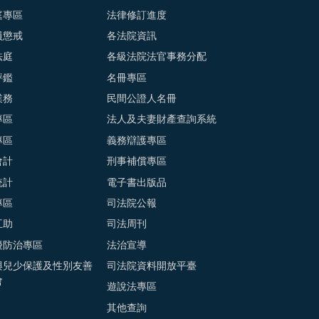
庭專區
法律修訂進度
員懲戒
各法院資訊
法庭
各級法院法官事務分配
評鑑
名冊專區
業務
民間公證人名冊
專區
法人及夫妻財產查詢系統
專區
義務辯護專區
會計
刑事補償專區
統計
電子書出版品
專區
司法院公報
互助
司法周刊
擾防治專區
法治宣導
與兒少保護及性別友善
司法院資料開放平臺
會
遊說法專區
其他查詢