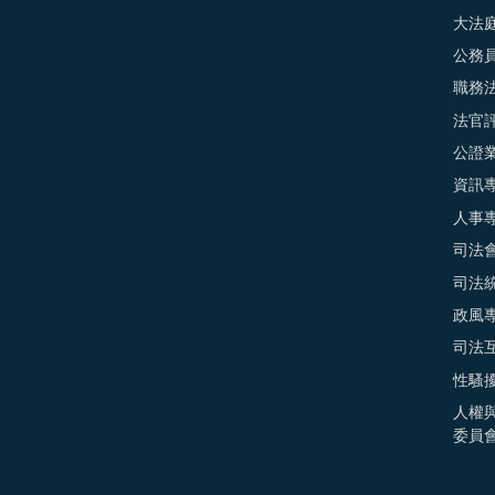
大法
公務
職務
法官
公證
資訊
人事
司法
司法
政風
司法
性騷
人權
委員