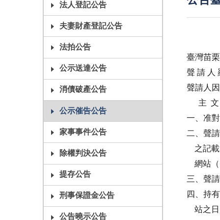
公告臺
法人登記公告
夫妻財產登記公告
法拍公告
臺灣苗栗
公示送達公告
聲 請 
聲請人因
消債破產公告
主 文
公示催告公告
一、准對
家事事件公告
二、聲請
之記載
除權判決公告
網站（
提存公告
三、聲請
四、持有
刑事保證金公告
站之日起
公告曉示公告