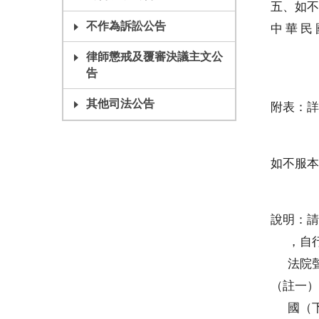
五、如不
不作為訴訟公告
中 華 民 國
民事庭
律師懲戒及覆審決議主文公
告
其他司法公告
附表：詳
如不服本
說明：請
，自行
法院聲請
（註一）
國（下同