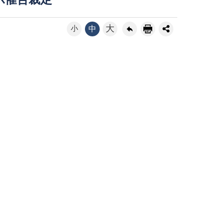
示催告裁定
大
小
中